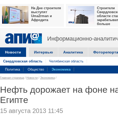
На Дне строителя
Строители
выступят
Свердловск
Uma2rman и
области ста
Афродита
зарабатыва
больше
Информационно-аналитич
Новости
Интервью
Аналитика
Фоторепорт
Свердловская область
Челябинская область
Политика
Общество
Экономика
Главная страница
/
Новости
/
Экономика
/
Нефть дорожает на фоне н
Египте
15 августа 2013 11:45