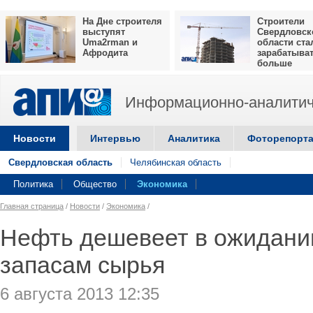
На Дне строителя
Строители
выступят
Свердловск
Uma2rman и
области ста
Афродита
зарабатыва
больше
Информационно-аналитич
Новости
Интервью
Аналитика
Фоторепорт
Свердловская область
Челябинская область
Политика
Общество
Экономика
Главная страница
/
Новости
/
Экономика
/
Нефть дешевеет в ожидани
запасам сырья
6 августа 2013 12:35