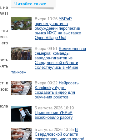
Читайте также
а на
 WTI
Вчера 10:26
УБРиР
принял участие в
обсуждении перспектив
 что
рынка ИЖС на выставке
есс-
Open Village Ural
 его
Вчера 09:51
Великолепная
семерка: команды
заводов-гигантов из
ость
Свердловской области
нять
схлестнулись в «Мире
танков»
ст в
Вчера 09:22
Нейросеть
Kandinsky будет
зов:
создавать видео для
обучения роботов
исла
5 августа 2026 16:19
Приложение УБРиР
возобновило работу
5 августа 2026 13:35
В
Свердловской области
сократилось число жалоб