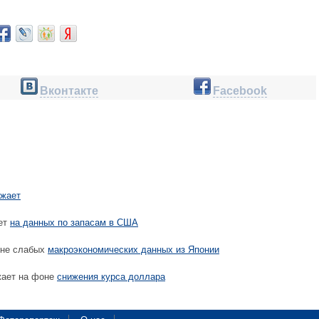
Вконтакте
Facebook
ожает
ет
на данных по запасам в США
оне слабых
макроэкономических данных из Японии
жает на фоне
снижения курса доллара