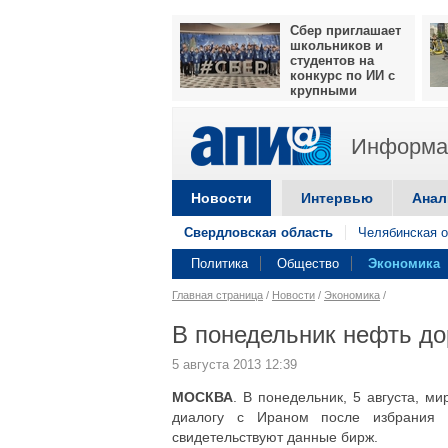
Сбер приглашает
школьников и
студентов на
конкурс по ИИ с
крупными
призами
Информац
Новости
Интервью
Анал
Свердловская область
Челябинская о
Политика
Общество
Экономика
Главная страница
/
Новости
/
Экономика
/
В понедельник нефть до
5 августа 2013 12:39
МОСКВА
. В понедельник, 5 августа, м
диалогу с Ираном после избрания н
свидетельствуют данные бирж.