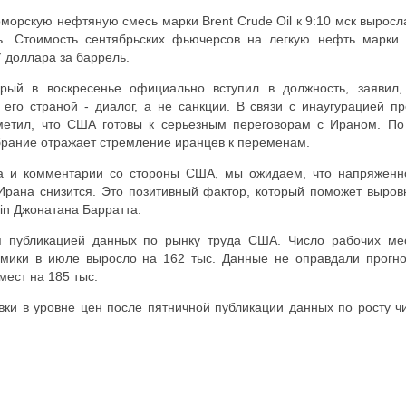
морскую нефтяную смесь марки Brent Crude Oil к 9:10 мск выросл
ь. Стоимость сентябрьских фьючерсов на легкую нефть марки
7 доллара за баррель.
рый в воскресенье официально вступил в должность, заявил,
его страной - диалог, а не санкции. В связи с инаугурацией пр
метил, что США готовы к серьезным переговорам с Ираном. По
збрание отражает стремление иранцев к переменам.
а и комментарии со стороны США, мы ожидаем, что напряженн
Ирана снизится. Это позитивный фактор, который поможет выров
etin Джонатана Барратта.
я публикацией данных по рынку труда США. Число рабочих ме
омики в июле выросло на 162 тыс. Данные не оправдали прогно
мест на 185 тыс.
ки в уровне цен после пятничной публикации данных по росту ч