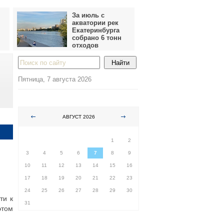
За июль с
акватории рек
Екатеринбурга
собрано 6 тонн
отходов
Пятница, 7 августа 2026
АВГУСТ 2026
ПН
ВТ
СР
ЧТ
ПТ
СБ
ВС
1
2
3
4
5
6
7
8
9
10
11
12
13
14
15
16
17
18
19
20
21
22
23
24
25
26
27
28
29
30
ти к
31
этом