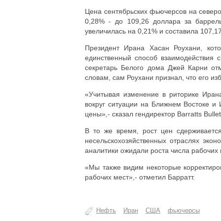
Цена сентябрьских фьючерсов на северо
0,28% - до 109,26 доллара за баррел
увеличилась на 0,21% и составила 107,1
Президент Ирана Хасан Роухани, кото
единственный способ взаимодействия с 
секретарь Белого дома Джей Карни от
словам, сам Роухани признал, что его и
«Учитывая изменение в риторике Иран
вокруг ситуации на Ближнем Востоке и 
цены»,- сказал гендиректор Barratts Bull
В то же время, рост цен сдерживаетс
несельскохозяйственных отраслях экон
аналитики ожидали роста числа рабочих 
«Мы также видим некоторые корректиров
рабочих мест»,- отметил Барратт.
Нефть
Иран
США
фьючерсы