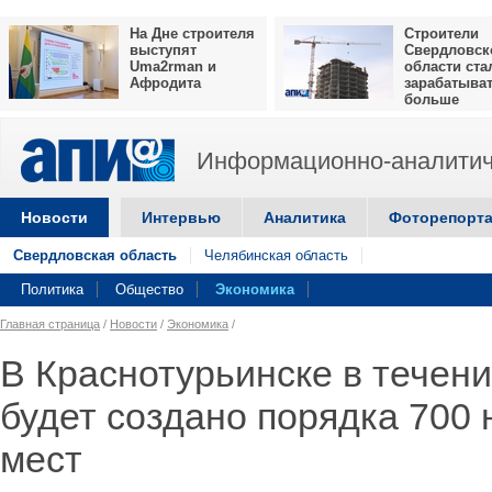
На Дне строителя
Строители
выступят
Свердловск
Uma2rman и
области ста
Афродита
зарабатыва
больше
Информационно-аналитич
Новости
Интервью
Аналитика
Фоторепорт
Свердловская область
Челябинская область
Политика
Общество
Экономика
Главная страница
/
Новости
/
Экономика
/
В Краснотурьинске в течени
будет создано порядка 700
мест