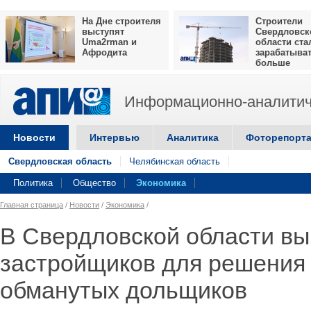
На Дне строителя
Строители
выступят
Свердловск
Uma2rman и
области ста
Афродита
зарабатыва
больше
Информационно-аналитич
Новости
Интервью
Аналитика
Фоторепорт
Свердловская область
Челябинская область
Политика
Общество
Экономика
Главная страница
/
Новости
/
Экономика
/
В Свердловской области в
застройщиков для решения
обманутых дольщиков