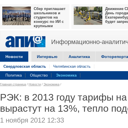
Сбер приглашает
Движение С
школьников и
День города
студентов на
Екатеринбу
конкурс по ИИ с
будет запр
крупными
призами
Информационно-аналитич
Новости
Интервью
Аналитика
Фоторепорт
Свердловская область
Челябинская область
Политика
Общество
Экономика
Главная страница
/
Новости
/
Экономика
/
РЭК: в 2013 году тарифы н
вырастут на 13%, тепло по
1 ноября 2012 12:33