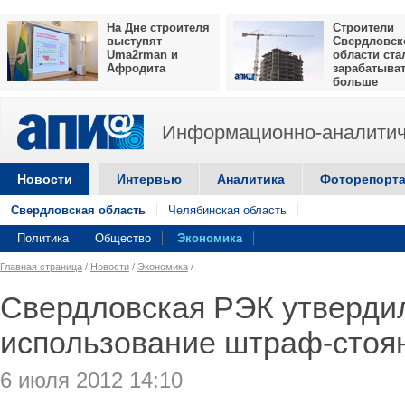
На Дне строителя
Строители
выступят
Свердловск
Uma2rman и
области ста
Афродита
зарабатыва
больше
Информационно-аналитич
Новости
Интервью
Аналитика
Фоторепорт
Свердловская область
Челябинская область
Политика
Общество
Экономика
Главная страница
/
Новости
/
Экономика
/
Свердловская РЭК утверди
использование штраф-стоя
6 июля 2012 14:10