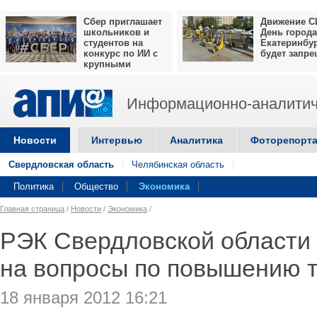
Сбер приглашает
Движение С
школьников и
День города
студентов на
Екатеринбу
конкурс по ИИ с
будет запр
крупными
призами
Информационно-аналитич
Новости
Интервью
Аналитика
Фоторепорт
Свердловская область
Челябинская область
Политика
Общество
Экономика
Главная страница
/
Новости
/
Экономика
/
РЭК Свердловской области 
на вопросы по повышению
18 января 2012 16:21