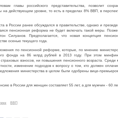
вам главы российского представительства, позволит сохра
 на действующем уровне, то есть в пределах 8% ВВП, в перспек
та в России ранее обсуждался в правительстве, однако и президе
щаяся пенсионная реформа не будет включать такой меры. Позже
он Силуанов. Предполагается, что новая концепция пенсио
тве осенью текущего года.
ожения по пенсионной реформе, которые, по мнению министерс
ного фонда на 86 млрд рублей в 2013 году. При этом минфи
 страховых взносов, ни повышения пенсионного возраста. Среди 
стности, изменение подходов к вопросу о том, кто должен оплачи
редложения министерства в целом были одобрены вице-премьеро
сию в России для женщин составляет 55 лет, а для мужчин - 60 ле
рекк
ВВП