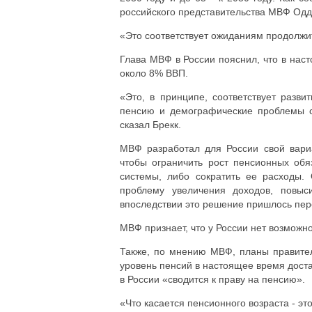
российского представительства МВФ Одд
«Это соответствует ожиданиям продолжит
Глава МВФ в России пояснил, что в на
около 8% ВВП.
«Это, в принципе, соответствует разви
пенсию и демографические проблемы ст
сказал Брекк.
МВФ разработал для России свой вари
чтобы ограничить рост пенсионных обя
системы, либо сократить ее расходы.
проблему увеличения доходов, повыс
впоследствии это решение пришлось пер
МВФ признает, что у России нет возможно
Также, по мнению МВФ, планы правител
уровень пенсий в настоящее время дост
в России «сводится к праву на пенсию».
«Что касается пенсионного возраста - это