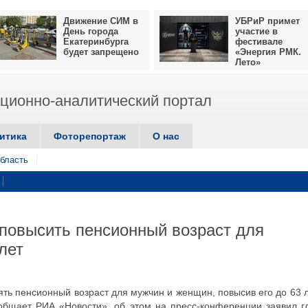
Движение СИМ в
УБРиР примет
День города
участие в
Екатеринбурга
фестивале
будет запрещено
«Энергия РМК.
Лето»
ионно-аналитический портал
итика
Фоторепортаж
О нас
бласть
 повысить пенсионный возраст для
лет
ять пенсионный возраст для мужчин и женщин, повысив его до 63 л
сообщает РИА «Новости», об этом на пресс-конференции заявил г