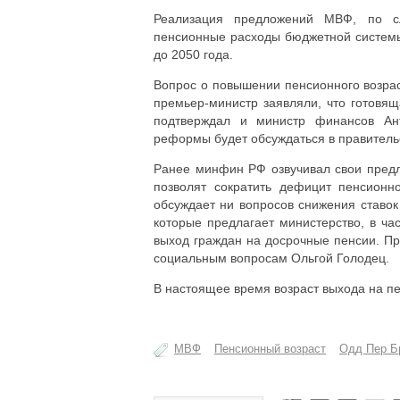
Реализация предложений МВФ, по сло
пенсионные расходы бюджетной системы
до 2050 года.
Вопрос о повышении пенсионного возрас
премьер-министр заявляли, что готовя
подтверждал и министр финансов Ант
реформы будет обсуждаться в правительс
Ранее минфин РФ озвучивал свои предл
позволят сократить дефицит пенсион
обсуждает ни вопросов снижения ставок
которые предлагает министерство, в ча
выход граждан на досрочные пенсии. П
социальным вопросам Ольгой Голодец.
В настоящее время возраст выхода на пен
МВФ
Пенсионный возраст
Одд Пер Б