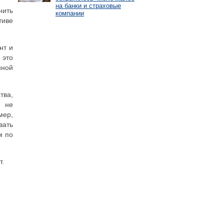
на банки и страховые
нить
компании
тиве
нт и
 это
нной
тва,
н не
мер,
вать
м по
т.