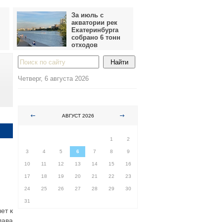
За июль с
акватории рек
Екатеринбурга
собрано 6 тонн
отходов
Четверг, 6 августа 2026
АВГУСТ 2026
ПН
ВТ
СР
ЧТ
ПТ
СБ
ВС
1
2
3
4
5
6
7
8
9
10
11
12
13
14
15
16
17
18
19
20
21
22
23
24
25
26
27
28
29
30
31
ет к
лава