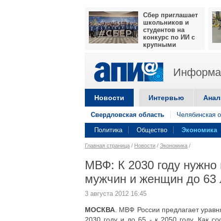
Сбер приглашает
школьников и
студентов на
конкурс по ИИ с
крупными
призами
Информац
Новости
Интервью
Анал
Свердловская область
Челябинская о
Политика
Общество
Экономика
Главная страница
/
Новости
/
Экономика
/
МВФ: К 2030 году нужно
мужчин и женщин до 63 
3 августа 2012 16:45
МОСКВА
. МВФ России предлагает уравн
2030 году и до 65 - к 2050 году. Как 