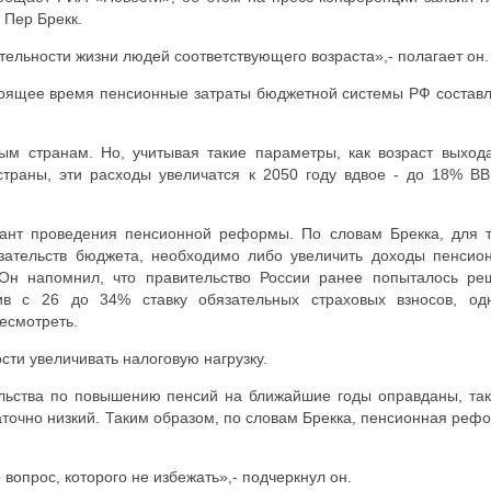
 Пер Брекк.
ельности жизни людей соответствующего возраста»,- полагает он.
стоящее время пенсионные затраты бюджетной системы РФ состав
тым странам. Но, учитывая такие параметры, как возраст выход
раны, эти расходы увеличатся к 2050 году вдвое - до 18% ВВ
ант проведения пенсионной реформы. По словам Брекка, для т
зательств бюджета, необходимо либо увеличить доходы пенсио
 Он напомнил, что правительство России ранее попыталось ре
ив с 26 до 34% ставку обязательных страховых взносов, од
есмотреть.
сти увеличивать налоговую нагрузку.
ьства по повышению пенсий на ближайшие годы оправданы, так
аточно низкий. Таким образом, по словам Брекка, пенсионная реф
 вопрос, которого не избежать»,- подчеркнул он.