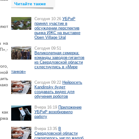
Читайте также
Сегодня 10:26
УБРиР
принял участие в
ляют
обсуждении перспектив
рынка ИЖС на выставке
Open Village Ural
а на
Сегодня 09:51
П»,-
Великолепная семерка:
команды заводов-гигантов
из Свердловской области
ого,
схлестнулись в «Мире
танков»
нной
шить
Сегодня 09:22
Нейросеть
нако
Kandinsky будет
создавать видео для
обучения роботов
Вчера 16:19
Приложение
 как
УБРиР возобновило
работу
орма
Вчера 13:35
В
Свердловской области
сократилось число жалоб