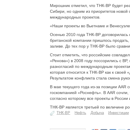
Мирошник отметил, что ТНК-BP будет р
Сибири, но одним из приоритетов новой 
международных проектов.
«Наши проекты во Вьетнаме и Венесуэле 
Осенью 2010 года ТНК-ВР договорилась с
британской компании пришлось продать,
заливе. До тех пор у ТНК-ВР было сравн
Стоит отметить, что российские совладел
«Ренова») в 2008 году поссорились с BP,
разногласий по международным проектам.
которая относится к ТНК-BP как к своей 
Результатом конфликта стала смена руко
В мае текущего года из-за позиции AAR 
госкомпанией «Роснефть». В AAR сочли,
согласно которому все проекты в России
ТНК-ВР является третьей по величине р
ТНК-BP
Нефть
Добыча
Инвестиции