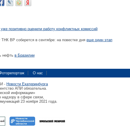
 уже позитивно оценили работу конфликтных комиссий
 ТНК BP соберется в сентябре: на повестке дня
еще один этап
ь нефть
в Бразилии
Фоторепортаж
О нас
ПИ -
Новости Екатеринбурга
гентство АПИ обязательна.
ческой информации»
 надзору в сфере связи,
муникаций 23 ноября 2021 года.