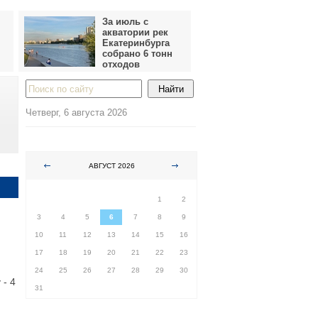
За июль с
акватории рек
Екатеринбурга
собрано 6 тонн
отходов
Четверг, 6 августа 2026
АВГУСТ 2026
ПН
ВТ
СР
ЧТ
ПТ
СБ
ВС
1
2
3
4
5
6
7
8
9
10
11
12
13
14
15
16
17
18
19
20
21
22
23
24
25
26
27
28
29
30
 - 4
31