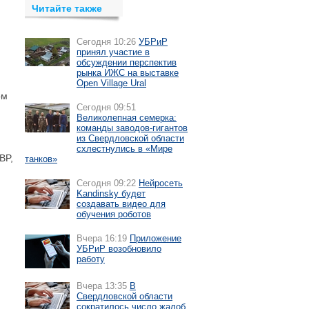
Читайте также
Сегодня 10:26
УБРиР
принял участие в
обсуждении перспектив
рынка ИЖС на выставке
Open Village Ural
ом
Сегодня 09:51
Великолепная семерка:
команды заводов-гигантов
из Свердловской области
схлестнулись в «Мире
BP,
танков»
Сегодня 09:22
Нейросеть
Kandinsky будет
создавать видео для
обучения роботов
Вчера 16:19
Приложение
УБРиР возобновило
работу
Вчера 13:35
В
Свердловской области
сократилось число жалоб