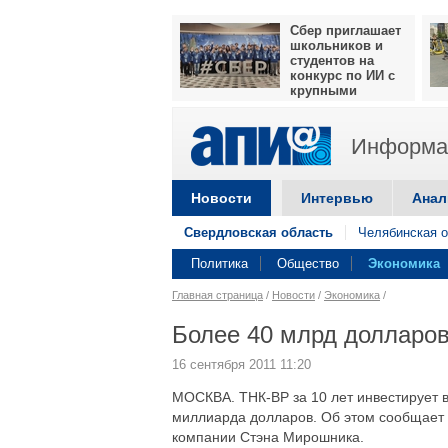
Сбер приглашает
школьников и
студентов на
конкурс по ИИ с
крупными
призами
Информац
Новости
Интервью
Анал
Свердловская область
Челябинская о
Политика
Общество
Экономика
Главная страница
/
Новости
/
Экономика
/
Более 40 млрд долларов
16 сентября 2011 11:20
МОСКВА. ТНК-BP за 10 лет инвестирует в
миллиарда долларов. Об этом сообщает 
компании Стэна Мирошника.