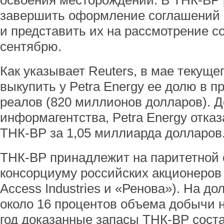
освоения месторождений. В ТНК-ВР
завершить оформление соглашений с 
и представить их на рассмотрение с
сентябрю.
Как указывает Reuters, в мае текуще
выкупить у Petra Energy ее долю в п
реалов (820 миллионов долларов). Д
информагентства, Petra Energy отказ
ТНК-ВР за 1,05 миллиарда долларов
ТНК-ВР принадлежит на паритетной 
консорциуму российских акционеров
Access Industries и «Ренова»). На д
около 16 процентов объема добычи н
год доказанные запасы ТНК-ВР сост