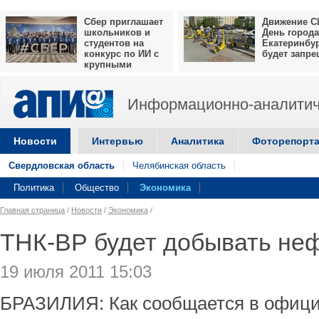
Сбер приглашает
Движение С
школьников и
День города
студентов на
Екатеринбу
конкурс по ИИ с
будет запр
крупными
призами
Информационно-аналитич
Новости
Интервью
Аналитика
Фоторепорт
Свердловская область
Челябинская область
Политика
Общество
Экономика
Главная страница
/
Новости
/
Экономика
/
ТНК-ВР будет добывать неф
19 июля 2011 15:03
БРАЗИЛИЯ: Как сообщается в офици