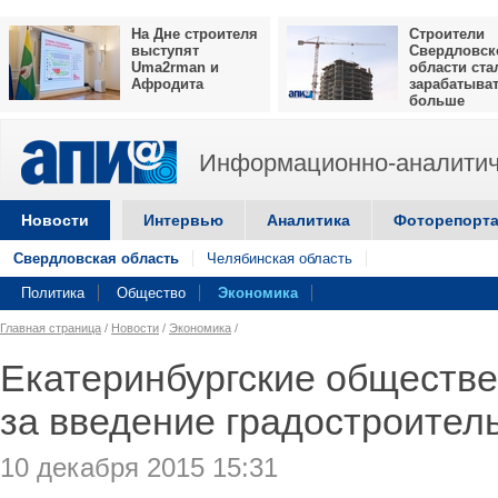
На Дне строителя
Строители
выступят
Свердловск
Uma2rman и
области ста
Афродита
зарабатыва
больше
Информационно-аналитич
Новости
Интервью
Аналитика
Фоторепорт
Свердловская область
Челябинская область
Политика
Общество
Экономика
Главная страница
/
Новости
/
Экономика
/
Екатеринбургские обществе
за введение градостроител
10 декабря 2015 15:31