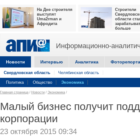
На Дне строителя
Строители
выступят
Свердловск
Uma2rman и
области ста
Афродита
зарабатыва
больше
Информационно-аналитич
Новости
Интервью
Аналитика
Фоторепорт
Свердловская область
Челябинская область
Политика
Общество
Экономика
Главная страница
/
Новости
/
Экономика
/
Малый бизнес получит подд
корпорации
23 октября 2015 09:34