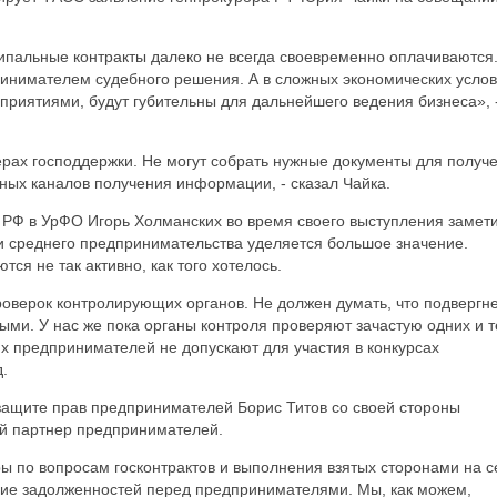
пальные контракты далеко не всегда своевременно оплачиваются
ринимателем судебного решения. А в сложных экономических усло
приятиями, будут губительны для дальнейшего ведения бизнеса», 
рах господдержки. Не могут собрать нужные документы для получ
тупных каналов получения информации, - сказал Чайка.
РФ в УрФО Игорь Холманских во время своего выступления замети
 и среднего предпринимательства уделяется большое значение.
ся не так активно, как того хотелось.
оверок контролирующих органов. Не должен думать, что подвергн
ми. У нас же пока органы контроля проверяют зачастую одних и т
х предпринимателей не допускают для участия в конкурсах
д.
ащите прав предпринимателей Борис Титов со своей стороны
ый партнер предпринимателей.
ы по вопросам госконтрактов и выполнения взятых сторонами на с
шение задолженностей перед предпринимателями. Мы, как можем,