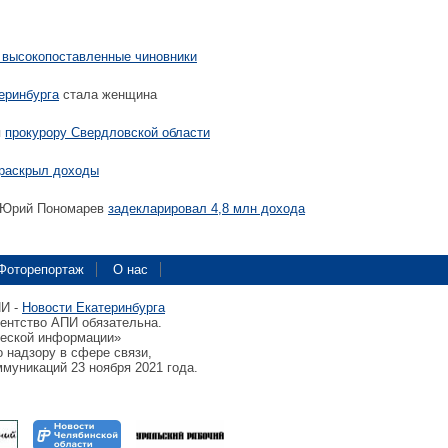
 высокопоставленные чиновники
еринбурга
стала женщина
я
прокурору Свердловской области
раскрыл доходы
 Юрий Пономарев
задекларировал 4,8 млн дохода
Фоторепортаж
О нас
ПИ -
Новости Екатеринбурга
гентство АПИ обязательна.
ческой информации»
 надзору в сфере связи,
муникаций 23 ноября 2021 года.