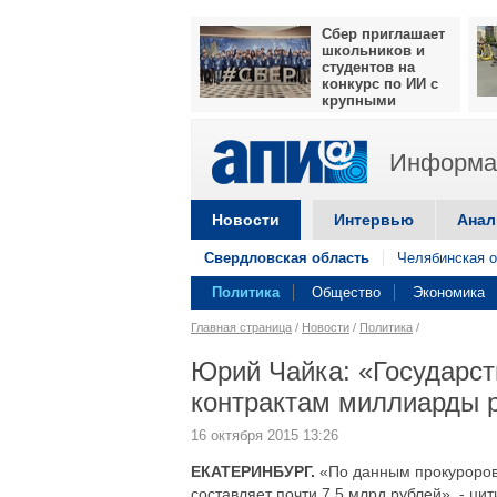
Сбер приглашает
школьников и
студентов на
конкурс по ИИ с
крупными
призами
Информац
Новости
Интервью
Анал
Свердловская область
Челябинская о
Политика
Общество
Экономика
Главная страница
/
Новости
/
Политика
/
Юрий Чайка: «Государст
контрактам миллиарды 
16 октября 2015 13:26
ЕКАТЕРИНБУРГ.
«По данным прокуроров
составляет почти 7,5 млрд рублей», - ц