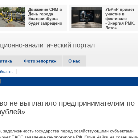
Движение СИМ в
УБРиР примет
День города
участие в
Екатеринбурга
фестивале
будет запрещено
«Энергия РМК.
Лето»
ионно-аналитический портал
итика
Фоторепортаж
О нас
бласть
во не выплатило предпринимателям по
рублей»
, задолженность государства перед хозяйствующими субъектами
итирует ТАСС заявление генпрокурора РФ Юрия Чайки на совещании