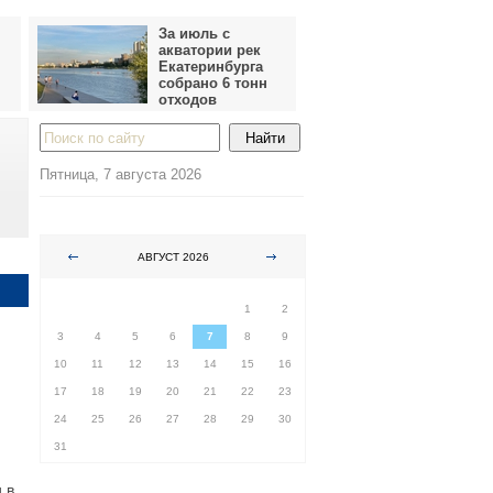
За июль с
акватории рек
Екатеринбурга
собрано 6 тонн
отходов
Пятница, 7 августа 2026
АВГУСТ 2026
ПН
ВТ
СР
ЧТ
ПТ
СБ
ВС
1
2
3
4
5
6
7
8
9
10
11
12
13
14
15
16
17
18
19
20
21
22
23
24
25
26
27
28
29
30
31
 в