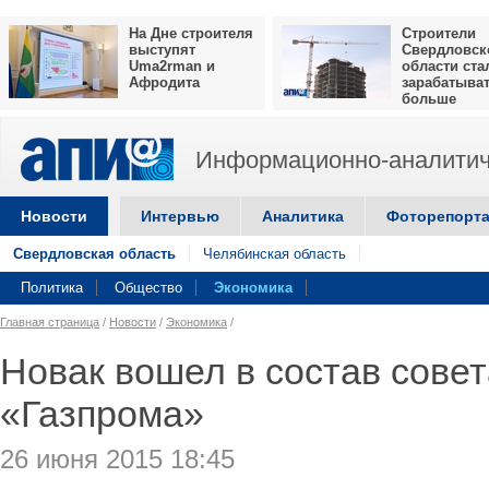
На Дне строителя
Строители
выступят
Свердловск
Uma2rman и
области ста
Афродита
зарабатыва
больше
Информационно-аналитич
Новости
Интервью
Аналитика
Фоторепорт
Свердловская область
Челябинская область
Политика
Общество
Экономика
Главная страница
/
Новости
/
Экономика
/
Новак вошел в состав сове
«Газпрома»
26 июня 2015 18:45