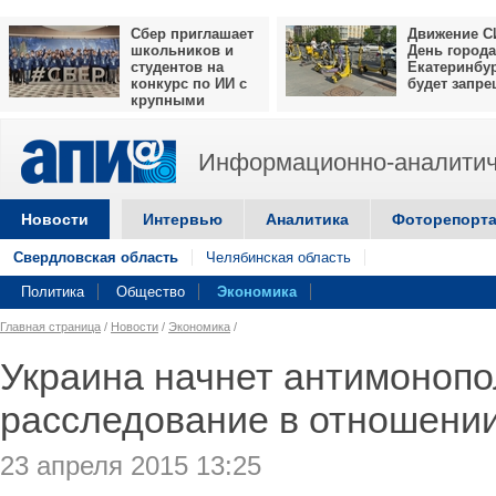
Сбер приглашает
Движение С
школьников и
День города
студентов на
Екатеринбу
конкурс по ИИ с
будет запр
крупными
призами
Информационно-аналитич
Новости
Интервью
Аналитика
Фоторепорт
Свердловская область
Челябинская область
Политика
Общество
Экономика
Главная страница
/
Новости
/
Экономика
/
Украина начнет антимоноп
расследование в отношени
23 апреля 2015 13:25