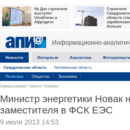
На Дне строителя
Строители
выступят
Свердловск
Uma2rman и
области ста
Афродита
зарабатыва
больше
Информационно-аналитич
Новости
Интервью
Аналитика
Фоторепорт
Свердловская область
Челябинская область
Политика
Общество
Экономика
Главная страница
/
Новости
/
Политика
/
Министр энергетики Новак 
заместителя в ФСК ЕЭС
9 июля 2013 14:53