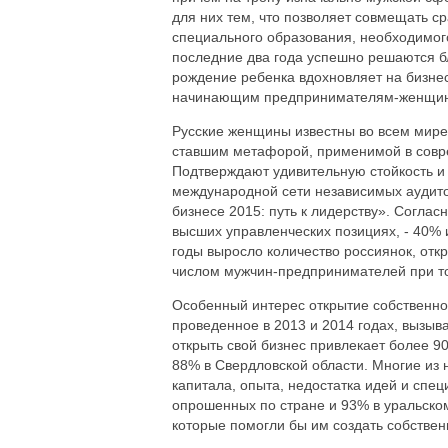
для них тем, что позволяет совмещать ср
специального образования, необходимого
последние два года успешно решаются б
рождение ребенка вдохновляет на бизнес
начинающим предпринимателям-женщина
Русские женщины известны во всем мире 
ставшим метафорой, применимой в соврем
Подтверждают удивительную стойкость и 
международной сети независимых аудито
бизнесе 2015: путь к лидерству». Согла
высших управленческих позициях, - 40% 
годы выросло количество россиянок, отк
числом мужчин-предпринимателей при то
Особенный интерес открытие собственно
проведенное в 2013 и 2014 годах, вызыв
открыть свой бизнес привлекает более 9
88% в Свердловской области. Многие из н
капитала, опыта, недостатка идей и спе
опрошенных по стране и 93% в уральско
которые помогли бы им создать собствен