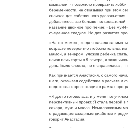
компании, - позволило превратить хобби
беременности, не отказывая при этом се
сначала для собственного удовольствия, 
добавлялось все больше пользователей, 
название двойное прочтение: «Без мукИ»,
съеденное сладкое. Но для развития про
«На тот момент, когда я начала занимать
возрасте невероятно любознательны, им
мамой, а вечером, уложив ребенка спать,
начав печь торты в 9 вечера, я заканчив
день. Было сложно, но я справилась», - 
Как признается Анастасия, с самого нач
шаги, оказывал содействие в расчете и
подготовка к презентации в рамках про
«Я долго готовилась, и у меня получилос
перспективный проект. Я стала первой в
сахара, муки и масла. Немаловажным мо
страдающим сахарным диабетом и редким
говорит Анастасия.