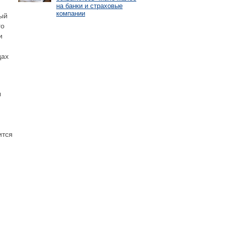
на банки и страховые
компании
мый
го
и
дах
ы
ится