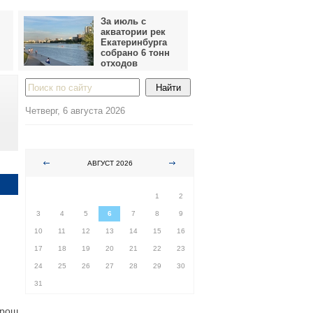
За июль с
акватории рек
Екатеринбурга
собрано 6 тонн
отходов
Четверг, 6 августа 2026
АВГУСТ 2026
ПН
ВТ
СР
ЧТ
ПТ
СБ
ВС
1
2
3
4
5
6
7
8
9
10
11
12
13
14
15
16
17
18
19
20
21
22
23
24
25
26
27
28
29
30
31
орош