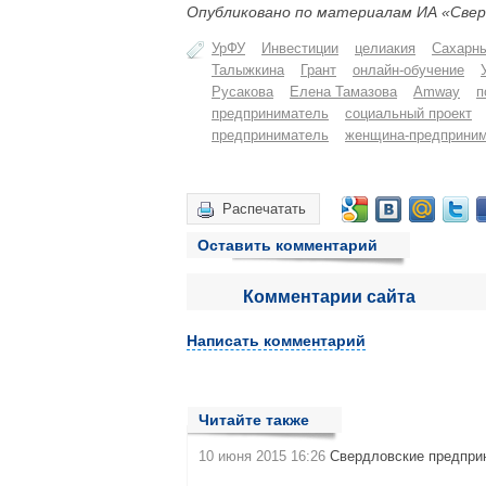
Опубликовано по материалам ИА «Свер
УрФУ
Инвестиции
целиакия
Сахарны
Талыжкина
Грант
онлайн-обучение
Русакова
Елена Тамазова
Amway
п
предприниматель
социальный проект
предприниматель
женщина-предприни
Распечатать
Оставить комментарий
Комментарии сайта
Написать комментарий
Читайте также
10 июня 2015 16:26
Свердловские предпри