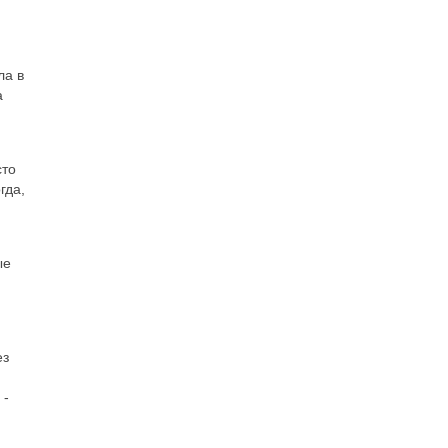
ла в
а
сто
гда,
ые
ез
 -