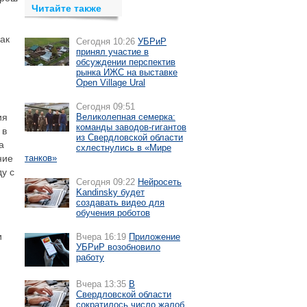
Читайте также
ак
Сегодня 10:26
УБРиР
принял участие в
обсуждении перспектив
рынка ИЖС на выставке
Open Village Ural
Сегодня 09:51
ия
Великолепная семерка:
команды заводов-гигантов
 в
из Свердловской области
а
схлестнулись в «Мире
ние
танков»
у с
Сегодня 09:22
Нейросеть
Kandinsky будет
создавать видео для
обучения роботов
и
Вчера 16:19
Приложение
УБРиР возобновило
работу
Вчера 13:35
В
Свердловской области
сократилось число жалоб