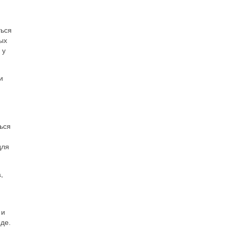
ться
ых
 у
и
ься
для
,
 и
де.