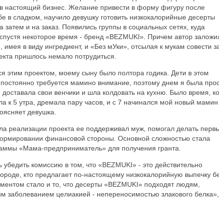
 в настоящий бизнес. Желание привести в форму фигуру после
бе в сладком, научило девушку готовить низкокалорийные десерты
а затем и на заказ. Появились группы в социальных сетях, куда
спустя некоторое время - бренд «BEZMUKI». Причем автор заложи
 имея в виду ингредиент, и «Без мУки», отсылая к мукам совести з
екта пришлось немало потрудиться.
ся этим проектом, моему сыну было полтора годика. Дети в этом
 постоянно требуется мамино внимание, поэтому днем я была про
 доставала свои венчики и шла колдовать на кухню. Было время, ко
ала к 5 утра, дремала пару часов, и с 7 начинался мой новый мамин
поясняет девушка.
ала реализации проекта ее поддерживал муж, помогал делать перв
 формировании финансовой стороны. Основной сложностью стала
граммы «Мама-предприниматель» для получения гранта.
ь убедить комиссию в том, что «BEZMUKI» - это действительно
 городе, кто предлагает по-настоящему низкокалорийную выпечку б
ментом стало и то, что десерты «BEZMUKI» подходят людям,
 заболеванием целиакией - непереносимостью злакового белка»,