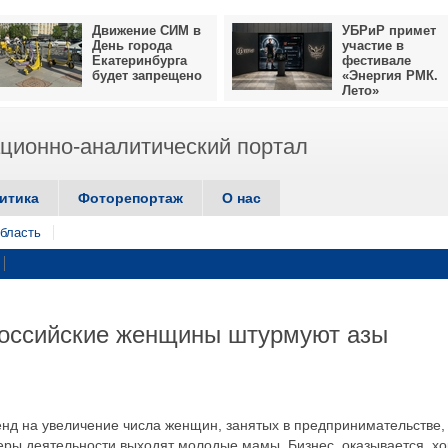
Движение СИМ в
УБРиР примет
День города
участие в
Екатеринбурга
фестивале
будет запрещено
«Энергия РМК.
Лето»
ионно-аналитический портал
итика
Фоторепортаж
О нас
бласть
российские женщины штурмуют азы
енд на увеличение числа женщин, занятых в предпринимательстве,
еры деятельности выходят молодые мамы. Бизнес, оказывается, х