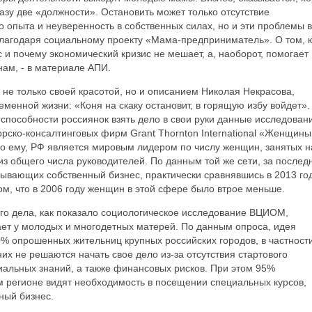
азу две «должности». Остановить может только отсутствие
 опыта и неуверенность в собственных силах, но и эти проблемы в
лагодаря социальному проекту «Мама-предприниматель». О том, к
 и почему экономический кризис не мешает, а, наоборот, помогает
м, - в материале АПИ.
не только своей красотой, но и описанием Николая Некрасова,
енной жизни: «Коня на скаку остановит, в горящую избу войдет».
способности россиянок взять дело в свои руки данные исследован
рско-консалтинговых фирм Grant Thornton International «Женщины
сно ему, РФ является мировым лидером по числу женщин, занятых н
из общего числа руководителей. По данным той же сети, за послед
рывающих собственный бизнес, практически сравнявшись в 2013 год
м, что в 2006 году женщин в этой сфере было втрое меньше.
го дела, как показало социологическое исследование ВЦИОМ,
ает у молодых и многодетных матерей. По данным опроса, идея
0% опрошенных жительниц крупных российских городов, в частност
их не решаются начать свое дело из-за отсутствия стартового
циальных знаний, а также финансовых рисков. При этом 95%
м регионе видят необходимость в посещении специальных курсов,
ный бизнес.