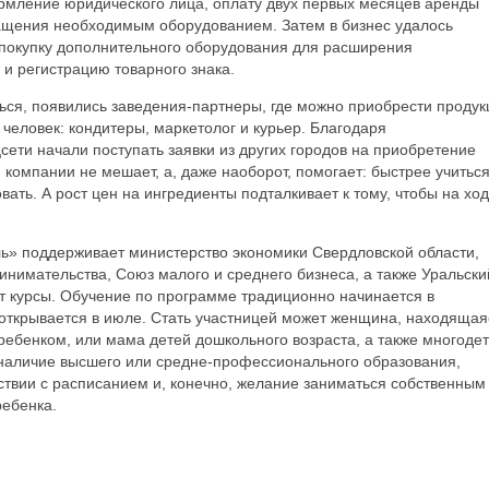
рмление юридического лица, оплату двух первых месяцев аренды
снащения необходимым оборудованием. Затем в бизнес удалось
 покупку дополнительного оборудования для расширения
и регистрацию товарного знака.
ся, появились заведения-партнеры, где можно приобрести проду
 человек: кондитеры, маркетолог и курьер. Благодаря
ети начали поступать заявки из других городов на приобретение
 компании не мешает, а, даже наоборот, помогает: быстрее учиться
вать. А рост цен на ингредиенты подталкивает к тому, чтобы на хо
» поддерживает министерство экономики Свердловской области,
инимательства, Союз малого и среднего бизнеса, а также Уральски
т курсы. Обучение по программе традиционно начинается в
 открывается в июле. Стать участницей может женщина, находящая
 ребенком, или мама детей дошкольного возраста, а также многоде
наличие высшего или средне-профессионального образования,
ствии с расписанием и, конечно, желание заниматься собственным
ребенка.