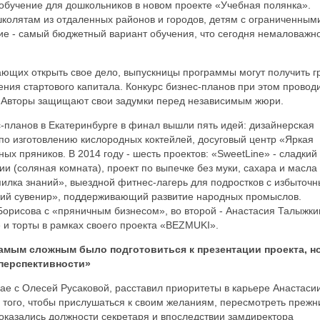
н-обучение для дошкольников в новом проекте «Учебная полянка».
школятам из отдаленных районов и городов, детям с ограниченным
е - самый бюджетный вариант обучения, что сегодня немаловажно
ющих открыть свое дело, выпускницы программы могут получить г
ения стартового капитала. Конкурс бизнес-планов при этом провод
т. Авторы защищают свои задумки перед независимым жюри.
с-планов в Екатеринбурге в финал вышли пять идей: дизайнерская
в по изготовлению кислородных коктейлей, досуговый центр «Яркая
ых пряников. В 2014 году - шесть проектов: «SweetLine» - сладкий
ии (соляная комната), проект по выпечке без муки, сахара и масла
пилка знаний», выездной фитнес-лагерь для подростков с избыточ
кий сувенир», поддерживающий развитие народных промыслов.
Борисова с «пряничным бизнесом», во второй - Анастасия Талыжки
и торты в рамках своего проекта «BEZMUKI».
амым сложным было подготовиться к презентации проекта, н
 перспективности»
учае с Олесей Русаковой, расставил приоритеты в карьере Анастаси
того, чтобы прислушаться к своим желаниям, пересмотреть прежн
 оказались должности секретаря и впоследствии замдиректора