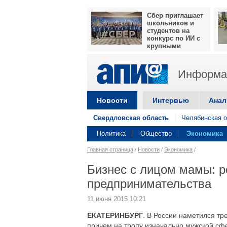
Сбер приглашает
школьников и
студентов на
конкурс по ИИ с
крупными
призами
Информац
Новости
Интервью
Анал
Свердловская область
Челябинская о
Политика
Общество
Экономика
Главная страница
/
Новости
/
Экономика
/
Бизнес с лицом мамы: 
предпринимательства
11 июня 2015 10:21
ЕКАТЕРИНБУРГ
. В России наметился тр
причем на тропу изначально мужской сф