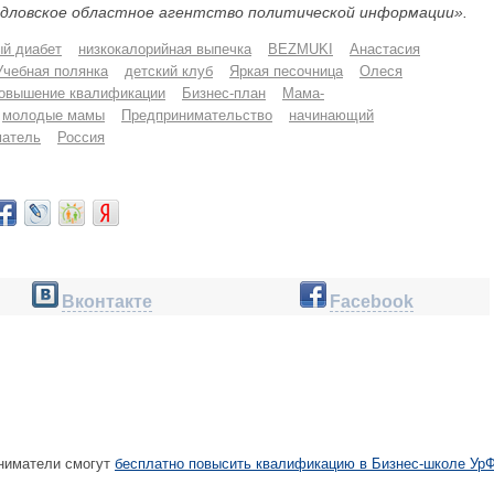
дловское областное агентство политической информации».
й диабет
низкокалорийная выпечка
BEZMUKI
Анастасия
Учебная полянка
детский клуб
Яркая песочница
Олеся
овышение квалификации
Бизнес-план
Мама-
молодые мамы
Предпринимательство
начинающий
матель
Россия
Вконтакте
Facebook
ниматели смогут
бесплатно повысить квалификацию в Бизнес-школе Ур