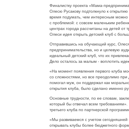
Финалистку проекта «Мама-предпринимат
Олесю Русакову подтолкнуло к открытию 
время подумать, чем интересным можно 
с проблемой: с совсем маленьким ребенк
центрах города рассчитаны на детей от т
Олеси идея открыть детский клуб с бол
Отправившись на обучающий курс, Олеся,
предпринимательства, но и целевую ауд
идеальный детский клуб, что их привлека
Дело осталось за малым - воплотить идею
«На момент появления первого клуба мое
со сложностями, но все преодолимо при 
помогал муж, он поддержал как морально
открытия клуба, было сделано именно ру
Основные трудности, по ее словам, закл
который бы отвечал всем требованиям». 
третьего клуба по партнерской программ
«Мы развиваемся с учетом сегодняшней 
открывать клубы более бюджетного форма