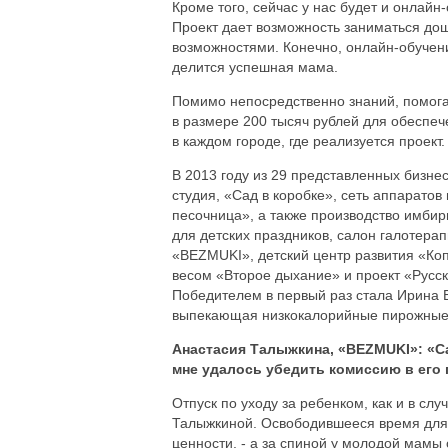
Кроме того, сейчас у нас будет и онлай
Проект дает возможность заниматься до
возможностями. Конечно, онлайн-обучени
делится успешная мама.
Помимо непосредственно знаний, помога
в размере 200 тысяч рублей для обеспеч
в каждом городе, где реализуется проек
В 2013 году из 29 представленных бизне
студия, «Сад в коробке», сеть аппарато
песочница», а также производство имбирн
для детских праздников, салон галотерап
«BEZMUKI», детский центр развития «Ко
весом «Второе дыхание» и проект «Русс
Победителем в первый раз стала Ирина 
выпекающая низкокалорийные пирожные 
Анастасия Талыжкина, «BEZMUKI»: «С
мне удалось убедить комиссию в его
Отпуск по уходу за ребенком, как и в сл
Талыжкиной. Освободившееся время для 
ценности, - а за спиной у молодой мамы