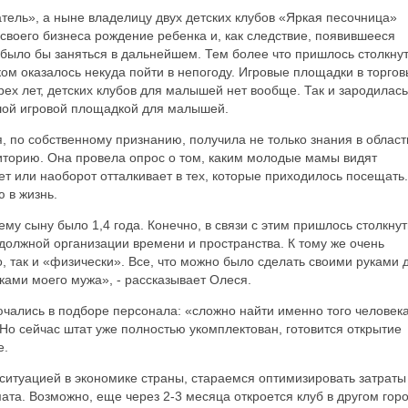
ель», а ныне владелицу двух детских клубов «Яркая песочница»
своего бизнеса рождение ребенка и, как следствие, появившееся
было бы заняться в дальнейшем. Тем более что пришлось столкну
ом оказалось некуда пойти в непогоду. Игровые площадки в торгов
рех лет, детских клубов для малышей нет вообще. Так и зародилась
ьшой игровой площадкой для малышей.
 по собственному признанию, получила не только знания в област
иторию. Она провела опрос о том, каким молодые мамы видят
ет или наоборот отталкивает в тех, которые приходилось посещать.
 в жизнь.
му сыну было 1,4 года. Конечно, в связи с этим пришлось столкнут
должной организации времени и пространства. К тому же очень
, так и «физически». Все, что можно было сделать своими руками 
ками моего мужа», - рассказывает Олеся.
ючались в подборе персонала: «сложно найти именно того человека
Но сейчас штат уже полностью укомплектован, готовится открытие
е.
ситуацией в экономике страны, стараемся оптимизировать затраты
та. Возможно, еще через 2-3 месяца откроется клуб в другом горо