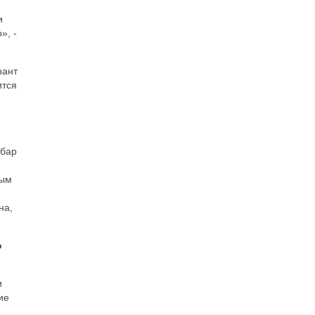
и
», -
рант
ится
 бар
ным
на,
о
и
ие