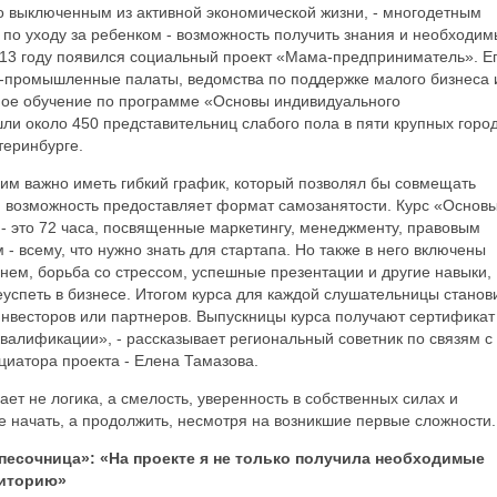
о выключенным из активной экономической жизни, - многодетным
по уходу за ребенком - возможность получить знания и необходи
2013 году появился социальный проект «Мама-предприниматель». Е
о-промышленные палаты, ведомства по поддержке малого бизнеса 
тное обучение по программе «Основы индивидуального
и около 450 представительниц слабого пола в пяти крупных горо
теринбурге.
им важно иметь гибкий график, который позволял бы совмещать
ю возможность предоставляет формат самозанятости. Курс «Основ
- это 72 часа, посвященные маркетингу, менеджменту, правовым
 всему, что нужно знать для стартапа. Но также в него включены
нем, борьба со стрессом, успешные презентации и другие навыки,
спеть в бизнесе. Итогом курса для каждой слушательницы станов
инвесторов или партнеров. Выпускницы курса получают сертификат
валификации», - рассказывает региональный советник по связям с
иатора проекта - Елена Тамазова.
ает не логика, а смелость, уверенность в собственных силах и
не начать, а продолжить, несмотря на возникшие первые сложности.
 песочница»: «На проекте я не только получила необходимые
диторию»