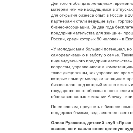
Для того чтобы дать женщинам, временн
матерям или же находящимся в отпусках 
для открытия бизнеса опыт, в России в 
партнерами стали ведущие вузы, торгов
бизнес-ассоциации. За два года беспла
предпринимательства для женщин» прошл
России, среди которых 80 человек - в Ека
«У молодых мам большой потенциал, но 
самореализацию и заботу о семье. Таку
индивидуального предпринимательства» 
вопросам, управленческим компетенциям -
такие дисциплины, как управление време
которые помогут молодым женщинам преу
бизнес-план, под который можно искать 
государственного образца о повышении к
общественностью компании Amway - иниц
По ее словам, преуспеть в бизнесе помог
поддержка близких, ведь сложнее всего 
Олеся Русакова, детский клуб «Яркая
знания, но и нашла свою целевую ау