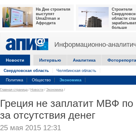
На Дне строителя
Строители
выступят
Свердловск
Uma2rman и
области ста
Афродита
зарабатыва
больше
Информационно-аналитич
Новости
Интервью
Аналитика
Фоторепорт
Свердловская область
Челябинская область
Политика
Общество
Экономика
Главная страница
/
Новости
/
Экономика
/
Греция не заплатит МВФ по 
за отсутствия денег
25 мая 2015 12:31