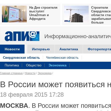
На Дне строителя
Строители
выступят
Свердловск
Uma2rman и
области ста
Афродита
зарабатыва
больше
Информационно-аналитич
Новости
Интервью
Аналитика
Фоторепорт
Свердловская область
Челябинская область
Политика
Общество
Экономика
Главная страница
/
Новости
/
Экономика
/
В России может появиться 
18 февраля 2015 17:28
МОСКВА
. В России может появитьс