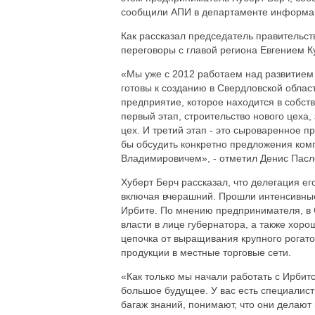
сообщили АПИ в департаменте информац
Как рассказал председатель правительст
переговоры с главой региона Евгением К
«Мы уже с 2012 работаем над развитием
готовы к созданию в Свердловской облас
предприятие, которое находится в собст
первый этап, строительство нового цеха
цех. И третий этап - это сыроваренное пр
бы обсудить конкретно предложения ком
Владимировичем», - отметил Денис Пасл
Хуберт Берч рассказал, что делегация е
включая вчерашний. Прошли интенсивные
Ирбите. По мнению предпринимателя, в 
власти в лице губернатора, а также хор
цепочка от выращивания крупного рогатог
продукции в местные торговые сети.
«Как только мы начали работать с Ирбит
большое будущее. У вас есть специалист
багаж знаний, понимают, что они делают и