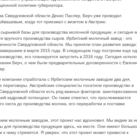
ионной политики губернатора.
ва Свердловской области Денис Паслер, Берч уже проводил
уйвашевым, когда тот приезжал с визитом в Австрию.
 сырьевой базы для производства молочной продукции, и сегодня 
ти крупного производства сыров. Ирбитский молочный завод - это
венности Свердловской области. Мы приняли план развития завода:
, завершаем в марте 2015 года. В следующем году построим еще о
оизводство, его планируется запустить в 2016 году. Сегодня хотело
пании Берч, о чем были предварительные договоренности с Евген
ер.
го компании отработала с Ирбитским молочным заводом два дня,
 переговоры. Австрийские специалисты посетили производство в
Свердловской области есть ряд важных факторов: заинтересованно
оший кадровый потенциал. Он также отметил, что прослеживается
о скота до производства молока, его переработки и поставки
ским молочным заводом, этот проект нас вдохновил. Мы видим за 
ы для производства продукции здесь, на месте. Они имеют большо
 к чему стремятся. Я уверен, что этот проект может привести к