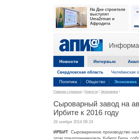
На Дне строителя
выступят
Uma2rman и
Афродита
Информац
Новости
Интервью
Анал
Свердловская область
Челябинская о
Политика
Общество
Экономика
Главная страница
/
Новости
/
Экономика
/
Сыроварный завод на ав
Ирбите к 2016 году
26 ноября 2014 09:24
ИРБИТ
. Сыроваренное производство нала
этом предприниматель Хуберт Берч, собс