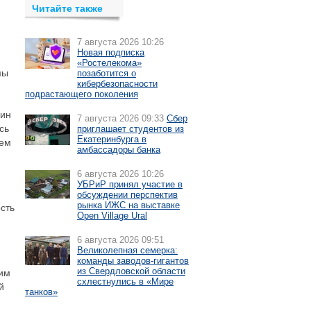
Читайте также
7 августа 2026 10:26
Новая подписка
«Ростелекома»
мы
позаботится о
кибербезопасности
подрастающего поколения
дин
7 августа 2026 09:33
Сбер
сь
приглашает студентов из
Екатеринбурга в
ием
амбассадоры банка
6 августа 2026 10:26
УБРиР принял участие в
обсуждении перспектив
рынка ИЖС на выставке
сть
Open Village Ural
6 августа 2026 09:51
Великолепная семерка:
команды заводов-гигантов
из Свердловской области
ним
схлестнулись в «Мире
й
танков»