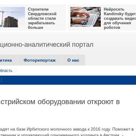
Строители
Нейросеть
Свердловской
Kandinsky будет
области стали
создавать виде
зарабатывать
для обучения
больше
роботов
ионно-аналитический портал
итика
Фоторепортаж
О нас
бласть
стрийском оборудовании откроют в
дят на базе Ирбитского молочного завода к 2016 году. Поможет в
твенник и управляющий одноименного холдинга в Австрии, -