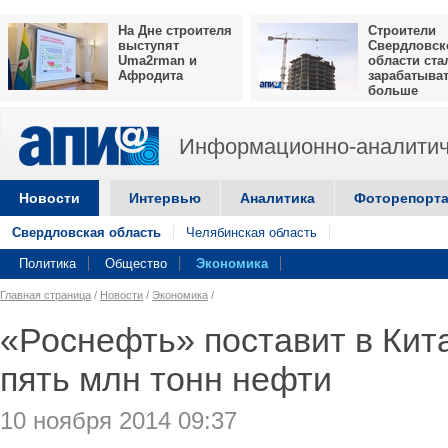
На Дне строителя
Строители
выступят
Свердловск
Uma2rman и
области ста
Афродита
зарабатыва
больше
Информационно-аналитич
Новости
Интервью
Аналитика
Фоторепорт
Свердловская область
Челябинская область
Политика
Общество
Экономика
Главная страница
/
Новости
/
Экономика
/
«Роснефть» поставит в Кит
пять млн тонн нефти
10 ноября 2014 09:37