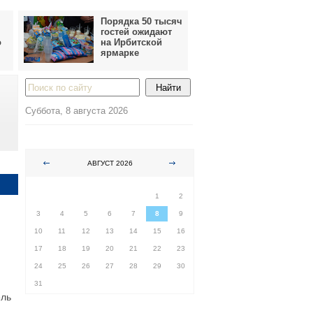
Порядка 50 тысяч
гостей ожидают
о
на Ирбитской
ярмарке
Суббота, 8 августа 2026
АВГУСТ 2026
ПН
ВТ
СР
ЧТ
ПТ
СБ
ВС
1
2
3
4
5
6
7
8
9
10
11
12
13
14
15
16
17
18
19
20
21
22
23
24
25
26
27
28
29
30
31
ель