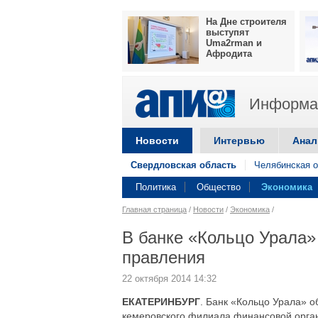
На Дне строителя
выступят
Uma2rman и
Афродита
Информац
Новости
Интервью
Анал
Свердловская область
Челябинская о
Политика
Общество
Экономика
Главная страница
/
Новости
/
Экономика
/
В банке «Кольцо Урала»
правления
22 октября 2014 14:32
ЕКАТЕРИНБУРГ
. Банк «Кольцо Урала» о
кемеровского филиала финансовой орган