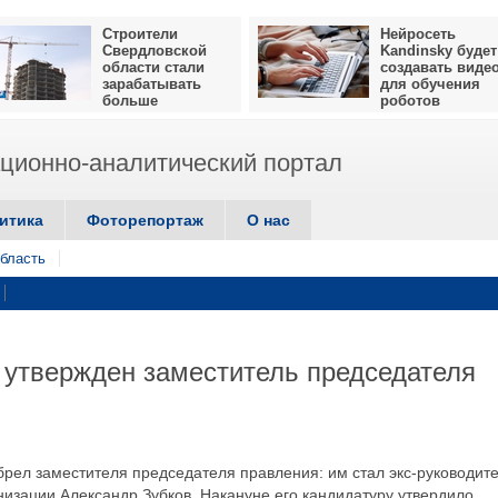
Строители
Нейросеть
Свердловской
Kandinsky будет
области стали
создавать виде
зарабатывать
для обучения
больше
роботов
ионно-аналитический портал
итика
Фоторепортаж
О нас
бласть
 утвержден заместитель председателя
брел заместителя председателя правления: им стал экс-руководит
изации Александр Зубков. Накануне его кандидатуру утвердило