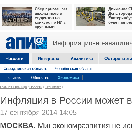
Сбер приглашает
Движение С
школьников и
День города
студентов на
Екатеринбу
конкурс по ИИ с
будет запр
крупными
призами
Информационно-аналитич
Новости
Интервью
Аналитика
Фоторепорт
Свердловская область
Челябинская область
Политика
Общество
Экономика
Главная страница
/
Новости
/
Экономика
/
Инфляция в России может 
17 сентября 2014 14:05
МОСКВА
. Минэкономразвития не иск