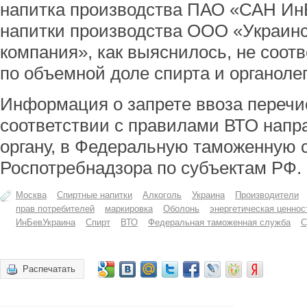
напитка производства ПАО «САН Ин
напитки производства ООО «Украин
компания», как выяснилось, не соот
по объемной доле спирта и органоле
Информация о запрете ввоза перечи
соответствии с правилами ВТО напр
органу, в Федеральную таможенную 
Роспотребнадзора по субъектам РФ.
Москва
Спиртные напитки
Алкоголь
Украина
Производители
прав потребителей
маркировка
Оболонь
энергетическая ценнос
ИнБевУкраина
Спирт
ВТО
Федеральная таможенная служба
С
Распечатать