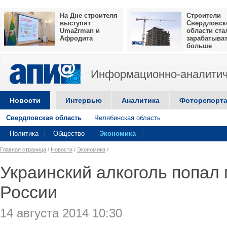
На Дне строителя
Строители
выступят
Свердловск
Uma2rman и
области ста
Афродита
зарабатыва
больше
Информационно-аналитич
Новости
Интервью
Аналитика
Фоторепорт
Свердловская область
Челябинская область
Политика
Общество
Экономика
Главная страница
/
Новости
/
Экономика
/
Украинский алкоголь попал 
России
14 августа 2014 10:30