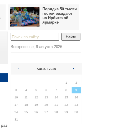
Порядка 50 тысяч
гостей ожидают
о
на Ирбитской
ярмарке
Воскресенье, 9 августа 2026
АВГУСТ 2026
ПН
ВТ
СР
ЧТ
ПТ
СБ
ВС
1
2
3
4
5
6
7
8
9
10
11
12
13
14
15
16
17
18
19
20
21
22
23
24
25
26
27
28
29
30
31
 раз