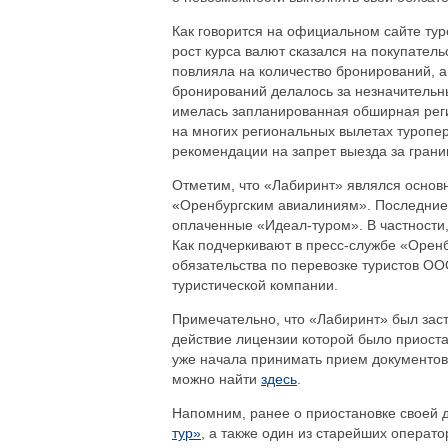
Как говорится на официальном сайте тур
рост курса валют сказался на покупател
повлияла на количество бронирований, 
бронирований делалось за незначительны
имелась запланированная обширная реги
на многих региональных вылетах туропе
рекомендации на запрет выезда за грани
Отметим, что «Лабиринт» являлся основ
«Оренбургским авиалиниям». Последние,
оплаченные «Идеал-туром». В частности,
Как подчеркивают в пресс-службе «Орен
обязательства по перевозке туристов ОО
туристической компании.
Примечательно, что «Лабиринт» был заст
действие лицензии которой было приост
уже начала принимать прием документо
можно найти
здесь
.
Напомним, ранее о приостановке своей
тур»
, а также один из старейших операт