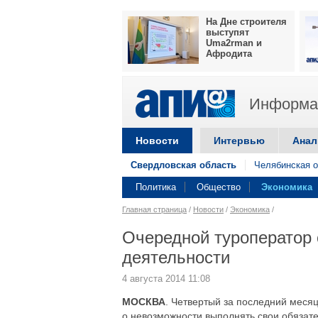
На Дне строителя
выступят
Uma2rman и
Афродита
Информац
Новости
Интервью
Анал
Свердловская область
Челябинская о
Политика
Общество
Экономика
Главная страница
/
Новости
/
Экономика
/
Очередной туроператор 
деятельности
4 августа 2014 11:08
МОСКВА
. Четвертый за последний месяц
о невозможности выполнять свои обязат