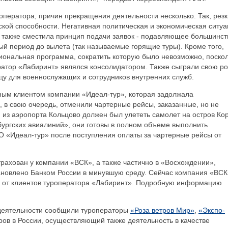
оператора, причин прекращения деятельности несколько. Так, рез
ьской способности. Негативная политическая и экономическая ситу
а также сместила принцип подачи заявок - подавляющее большинст
й период до вылета (так называемые горящие туры). Кроме того,
ональная программа, сократить которую было невозможно, поскол
ратор «Лабиринт» являлся консолидатором. Также сыграли свою р
цу для военнослужащих и сотрудников внутренних служб.
ным клиентом компании «Идеал-тур», которая задолжала
 в свою очередь, отменили чартерные рейсы, заказанные, но не
 из аэропорта Кольцово должен был улететь самолет на остров Ко
бургских авиалиний», они готовы в полном объеме выполнить
О «Идеал-тур» после поступления оплаты за чартерные рейсы от
рахован у компании «ВСК», а также частично в «Восхождении»,
ановлено Банком России в минувшую среду. Сейчас компания «ВСК
в от клиентов туроператора «Лабиринт». Подробную информацию
 деятельности сообщили туроператоры
«Роза ветров Мир»
,
«Экспо-
оров в России, осуществляющий также деятельность в качестве