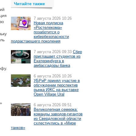
Читайте также
кий
ация
7 августа 2026 10:26
во
Новая подписка
«Ростелекома»
позаботится о
ьку
кибербезопасности
оль
подрастающего поколения
7 августа 2026 09:33
Сбер
приглашает студентов из
Екатеринбурга в
амбассадоры банка
рфу.
6 августа 2026 10:26
УБРиР принял участие в
обсуждении перспектив
рынка ИЖС на выставке
Open Village Ural
»
6 августа 2026 09:51
Великолепная семерка:
команды заводов-гигантов
из Свердловской области
схлестнулись в «Мире
танков»