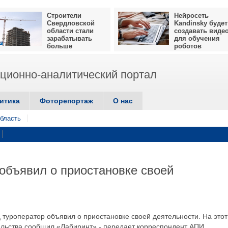
Строители
Нейросеть
Свердловской
Kandinsky будет
области стали
создавать виде
зарабатывать
для обучения
больше
роботов
ионно-аналитический портал
итика
Фоторепортаж
О нас
бласть
объявил о приостановке своей
 туроператор объявил о приостановке своей деятельности. На этот
ельства сообщил «Лабиринт»,- передает корреспондент АПИ.