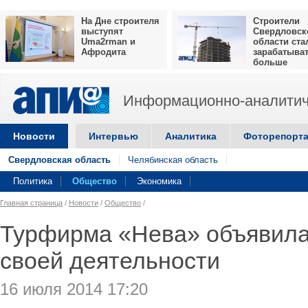
На Дне строителя
Строители
выступят
Свердловск
Uma2rman и
области ста
Афродита
зарабатыва
больше
Информационно-аналитич
Новости
Интервью
Аналитика
Фоторепорт
Свердловская область
Челябинская область
Политика
Общество
Экономика
Главная страница
/
Новости
/
Общество
/
Турфирма «Нева» объявила
своей деятельности
16 июля 2014 17:20