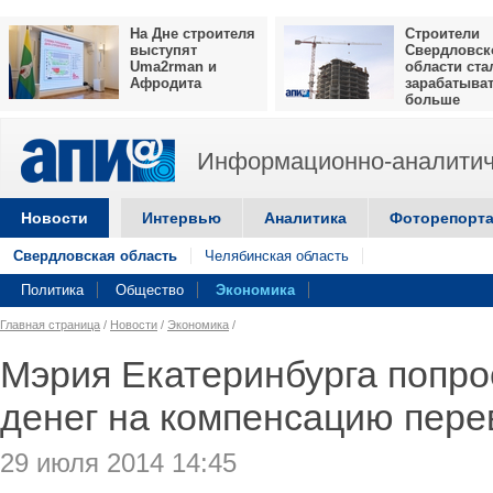
На Дне строителя
Строители
выступят
Свердловск
Uma2rman и
области ста
Афродита
зарабатыва
больше
Информационно-аналитич
Новости
Интервью
Аналитика
Фоторепорт
Свердловская область
Челябинская область
Политика
Общество
Экономика
Главная страница
/
Новости
/
Экономика
/
Мэрия Екатеринбурга попро
денег на компенсацию пере
29 июля 2014 14:45