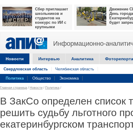
Сбер приглашает
Движение С
школьников и
День города
студентов на
Екатеринбу
конкурс по ИИ с
будет запр
крупными
призами
Информационно-аналитич
Новости
Интервью
Аналитика
Фоторепорт
Свердловская область
Челябинская область
Политика
Общество
Экономика
Главная страница
/
Новости
/
Политика
/
В ЗакСо определен список т
решить судьбу льготного пр
екатеринбургском транспор