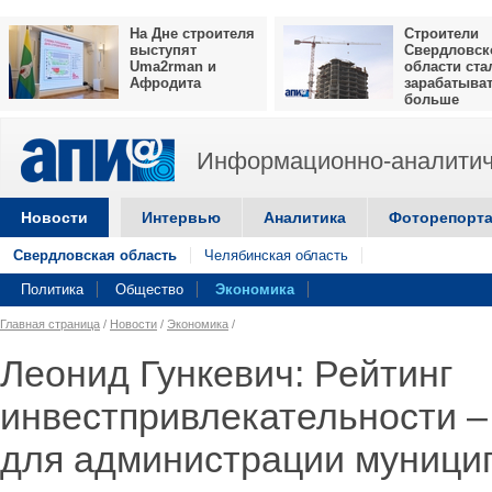
На Дне строителя
Строители
выступят
Свердловск
Uma2rman и
области ста
Афродита
зарабатыва
больше
Информационно-аналитич
Новости
Интервью
Аналитика
Фоторепорт
Свердловская область
Челябинская область
Политика
Общество
Экономика
Главная страница
/
Новости
/
Экономика
/
Леонид Гункевич: Рейтинг
инвестпривлекательности –
для администрации муници