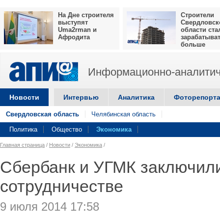
На Дне строителя
Строители
выступят
Свердловск
Uma2rman и
области ста
Афродита
зарабатыва
больше
Информационно-аналитич
Новости
Интервью
Аналитика
Фоторепорт
Свердловская область
Челябинская область
Политика
Общество
Экономика
Главная страница
/
Новости
/
Экономика
/
Сбербанк и УГМК заключил
сотрудничестве
9 июля 2014 17:58