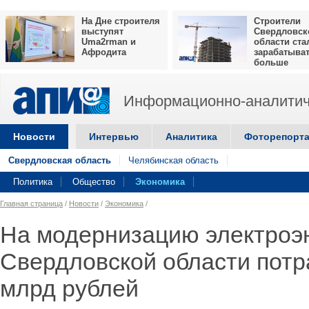
На Дне строителя
Строители
выступят
Свердловск
Uma2rman и
области ста
Афродита
зарабатыва
больше
Информационно-аналитич
Новости
Интервью
Аналитика
Фоторепорт
Свердловская область
Челябинская область
Политика
Общество
Экономика
Главная страница
/
Новости
/
Экономика
/
На модернизацию электроэ
Свердловской области потр
млрд рублей