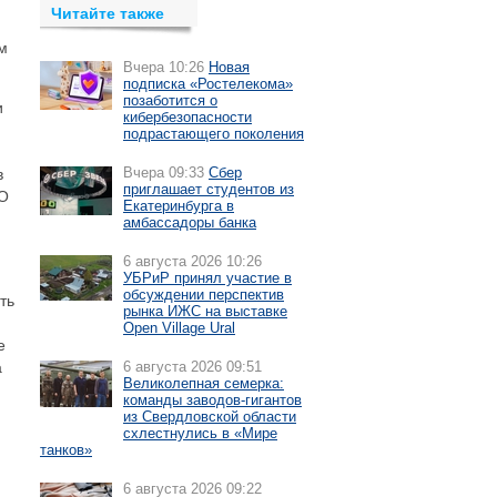
Читайте также
м
Вчера 10:26
Новая
подписка «Ростелекома»
позаботится о
и
кибербезопасности
подрастающего поколения
Вчера 09:33
Сбер
в
приглашает студентов из
АО
Екатеринбурга в
амбассадоры банка
6 августа 2026 10:26
УБРиР принял участие в
обсуждении перспектив
ть
рынка ИЖС на выставке
Open Village Ural
е
а
6 августа 2026 09:51
Великолепная семерка:
команды заводов-гигантов
из Свердловской области
схлестнулись в «Мире
танков»
6 августа 2026 09:22