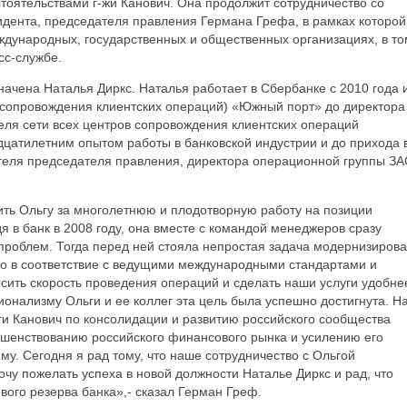
тоятельствами г-жи Канович. Она продолжит сотрудничество со
идента, председателя правления Германа Грефа, в рамках которой
ждународных, государственных и общественных организациях, в то
сс-службе.
ачена Наталья Диркс. Наталья работает в Сбербанке с 2010 года 
 сопровождения клиентских операций) «Южный порт» до директора
еля сети всех центров сопровождения клиентских операций
дцатилетним опытом работы в банковской индустрии и до прихода 
теля председателя правления, директора операционной группы З
ить Ольгу за многолетнюю и плодотворную работу на позиции
я в банк в 2008 году, она вместе с командой менеджеров сразу
роблем. Тогда перед ней стояла непростая задача модернизирова
его в соответствие с ведущими международными стандартами и
ысить скорость проведения операций и сделать наши услуги удобне
онализму Ольги и ее коллег эта цель была успешно достигнута. Н
и Канович по консолидации и развитию российского сообщества
шенствованию российского финансового рынка и усилению его
у. Сегодня я рад тому, что наше сотрудничество с Ольгой
очу пожелать успеха в новой должности Наталье Диркс и рад, что
вого резерва банка»,- сказал Герман Греф.