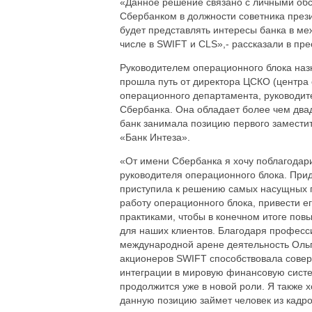
«Данное решение связано с личными обс
Сбербанком в должности советника през
будет представлять интересы банка в ме
числе в SWIFT и CLS»,- рассказали в пре
Руководителем операционного блока назн
прошла путь от директора ЦСКО (центра
операционного департамента, руководит
Сбербанка. Она обладает более чем два
банк занимала позицию первого замести
«Банк Интеза».
«От имени Сбербанка я хочу поблагодар
руководителя операционного блока. Прид
приступила к решению самых насущных п
работу операционного блока, привести 
практиками, чтобы в конечном итоге пов
для наших клиентов. Благодаря професси
международной арене деятельность Ольг
акционеров SWIFT способствовала совер
интеграции в мировую финансовую систем
продолжится уже в новой роли. Я также х
данную позицию займет человек из кадро