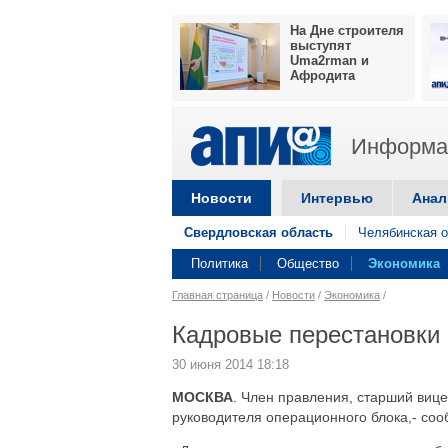
На Дне строителя
выступят
Uma2rman и
Афродита
Информац
Новости
Интервью
Анал
Свердловская область
Челябинская о
Политика
Общество
Экономика
Главная страница
/
Новости
/
Экономика
/
Кадровые перестановки 
30 июня 2014 18:18
МОСКВА
. Член правления, старший виц
руководителя операционного блока,- со