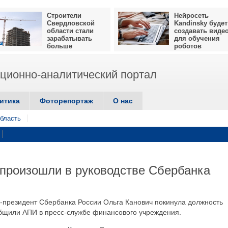
Строители
Нейросеть
Свердловской
Kandinsky будет
области стали
создавать виде
зарабатывать
для обучения
больше
роботов
ионно-аналитический портал
итика
Фоторепортаж
О нас
бласть
произошли в руководстве Сбербанка
е-президент Сбербанка России Ольга Канович покинула должность
общили АПИ в пресс-службе финансового учреждения.