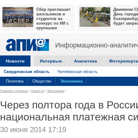
Сбер приглашает
Движение С
школьников и
День города
студентов на
Екатеринбу
конкурс по ИИ с
будет запр
крупными
призами
Информационно-аналитич
Новости
Интервью
Аналитика
Фоторепорт
Свердловская область
Челябинская область
Политика
Общество
Экономика
Главная страница
/
Новости
/
Экономика
/
Через полтора года в Росси
национальная платежная с
30 июня 2014 17:19