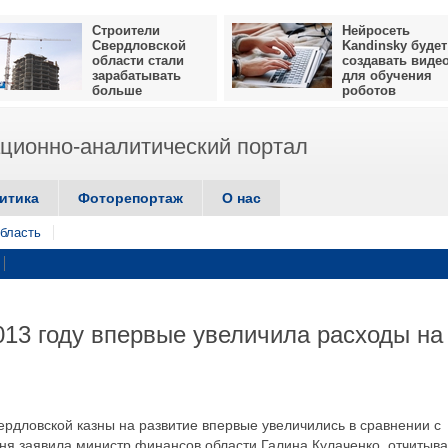
Строители
Нейросеть
Свердловской
Kandinsky будет
области стали
создавать виде
зарабатывать
для обучения
больше
роботов
ионно-аналитический портал
итика
Фоторепортаж
О нас
бласть
013 году впервые увеличила расходы на
вердловской казны на развитие впервые увеличились в сравнении с
я заявила министр финансов области Галина Кулаченко, отчитыва