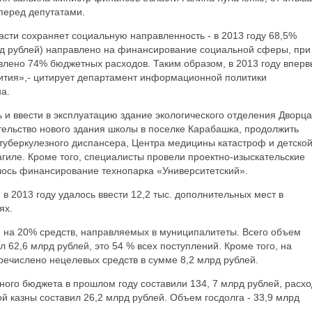
перед депутатами.
сти сохраняет социальную направленность - в 2013 году 68,5%
рд рублей) направлено на финансирование социальной сферы, при
авлено 74% бюджетных расходов. Таким образом, в 2013 году впер
ития»,- цитирует департамент информационной политики
а.
ь и ввести в эксплуатацию здание экологического отделения Дворца
тельство нового здания школы в поселке Карабашка, продолжить
туберкулезного диспансера, Центра медицины катастроф и детско
иле. Кроме того, специалисты провели проектно-изыскательские
лось финансирование технопарка «Университетский».
 2013 году удалось ввести 12,2 тыс. дополнительных мест в
ях.
 на 20% средств, направляемых в муниципалитеты. Всего объем
62,6 млрд рублей, это 54 % всех поступлений. Кроме того, на
речислено нецелевых средств в сумме 8,2 млрд рублей.
ого бюджета в прошлом году составили 134, 7 млрд рублей, расхо
й казны составил 26,2 млрд рублей. Объем госдолга - 33,9 млрд