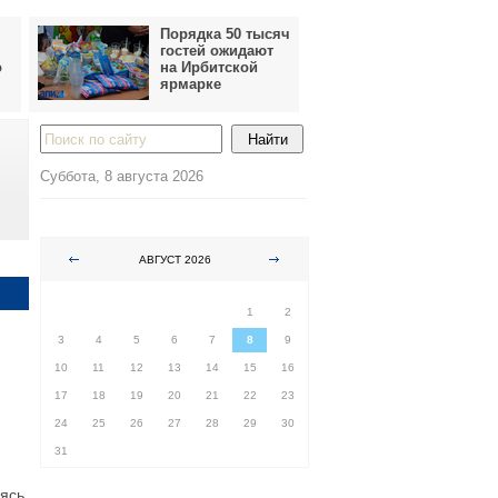
Порядка 50 тысяч
гостей ожидают
о
на Ирбитской
ярмарке
Суббота, 8 августа 2026
АВГУСТ 2026
ПН
ВТ
СР
ЧТ
ПТ
СБ
ВС
1
2
3
4
5
6
7
8
9
10
11
12
13
14
15
16
17
18
19
20
21
22
23
24
25
26
27
28
29
30
31
ясь