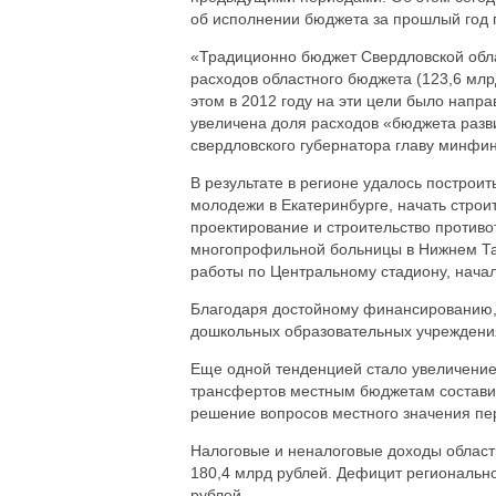
об исполнении бюджета за прошлый год 
«Традиционно бюджет Свердловской обла
расходов областного бюджета (123,6 мл
этом в 2012 году на эти цели было напр
увеличена доля расходов «бюджета разв
свердловского губернатора главу минфин
В результате в регионе удалось построит
молодежи в Екатеринбурге, начать строи
проектирование и строительство противо
многопрофильной больницы в Нижнем Таг
работы по Центральному стадиону, нача
Благодаря достойному финансированию, в
дошкольных образовательных учреждени
Еще одной тенденцией стало увеличение
трансфертов местным бюджетам составил 
решение вопросов местного значения пе
Налоговые и неналоговые доходы областн
180,4 млрд рублей. Дефицит регионально
рублей.