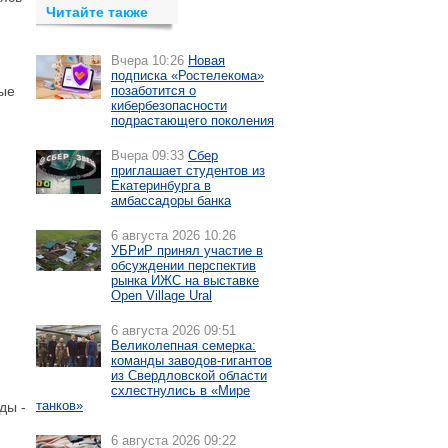
Читайте также
Вчера 10:26
Новая
подписка «Ростелекома»
вые
позаботится о
кибербезопасности
подрастающего поколения
Вчера 09:33
Сбер
приглашает студентов из
Екатеринбурга в
амбассадоры банка
й
6 августа 2026 10:26
УБРиР принял участие в
обсуждении перспектив
рынка ИЖС на выставке
Open Village Ural
6 августа 2026 09:51
Великолепная семерка:
команды заводов-гигантов
из Свердловской области
схлестнулись в «Мире
танков»
ды -
6 августа 2026 09:22