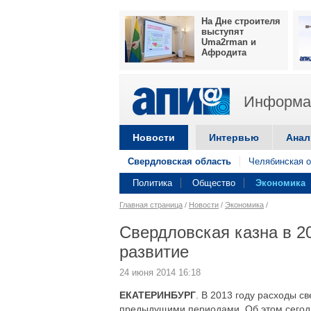
На Дне строителя
выступят
Uma2rman и
Афродита
Информац
Новости
Интервью
Анал
Свердловская область
Челябинская о
Политика
Общество
Экономика
Главная страница
/
Новости
/
Экономика
/
Свердловская казна в 2
развитие
24 июня 2014 16:18
ЕКАТЕРИНБУРГ
. В 2013 году расходы с
предыдущими периодами. Об этом сегодн