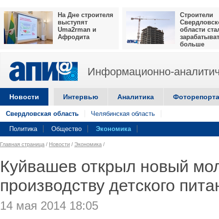
На Дне строителя
Строители
выступят
Свердловск
Uma2rman и
области ста
Афродита
зарабатыва
больше
Информационно-аналитич
Новости
Интервью
Аналитика
Фоторепорт
Свердловская область
Челябинская область
Политика
Общество
Экономика
Главная страница
/
Новости
/
Экономика
/
Куйвашев открыл новый мол
производству детского пита
14 мая 2014 18:05