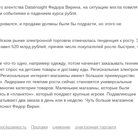
о агентства DataInsight Федора Вирина, на ситуацию могла повиля
и событиями и падением курса рубля.
ровался, и продажи должны были бы подрасти, но этого не
йском рынке электронной торговли отмечалась тенденция к росту. 
тавил 520 млрд рублей, причем число покупателей росло быстрее,
 что-то одно, например одежду, потом начинает заказывать техник
тет спрос на детские товары и доставку еды. Региональная электро
я. Региональные интернет-магазины имеют большое преимущество
и. Лидерами по темпам роста сейчас становятся универсальные
многие категории товаров. Маленькие магазины, которые были
ись в «планктон», который поедают крупные игроки. Подавляющее
тывают два заказа в день или в неделю. Чуть больше магазинов
ояснил Федор Вирин.
посещаемость
Продажи
снижение
электронная торговля