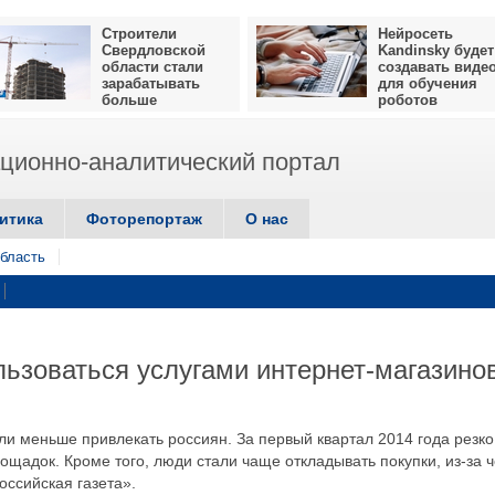
Строители
Нейросеть
Свердловской
Kandinsky будет
области стали
создавать виде
зарабатывать
для обучения
больше
роботов
ионно-аналитический портал
итика
Фоторепортаж
О нас
бласть
льзоваться услугами интернет-магазино
али меньше привлекать россиян. За первый квартал 2014 года резко
щадок. Кроме того, люди стали чаще откладывать покупки, из-за ч
оссийская газета».