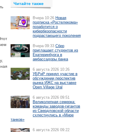
Читайте также
ть
Вчера 10:26
Новая
подписка «Ростелекома»
позаботится о
кибербезопасности
подрастающего поколения
Этот
 чем
Вчера 09:33
Сбер
приглашает студентов из
Екатеринбурга в
амбассадоры банка
у,
нная
6 августа 2026 10:26
УБРиР принял участие в
обсуждении перспектив
рынка ИЖС на выставке
Open Village Ural
6 августа 2026 09:51
Великолепная семерка:
команды заводов-гигантов
из Свердловской области
схлестнулись в «Мире
танков»
6 августа 2026 09:22