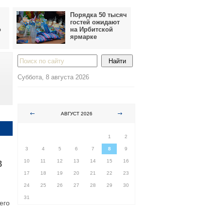
Порядка 50 тысяч
гостей ожидают
о
на Ирбитской
ярмарке
Суббота, 8 августа 2026
АВГУСТ 2026
ПН
ВТ
СР
ЧТ
ПТ
СБ
ВС
1
2
3
4
5
6
7
8
9
в
10
11
12
13
14
15
16
17
18
19
20
21
22
23
24
25
26
27
28
29
30
31
его