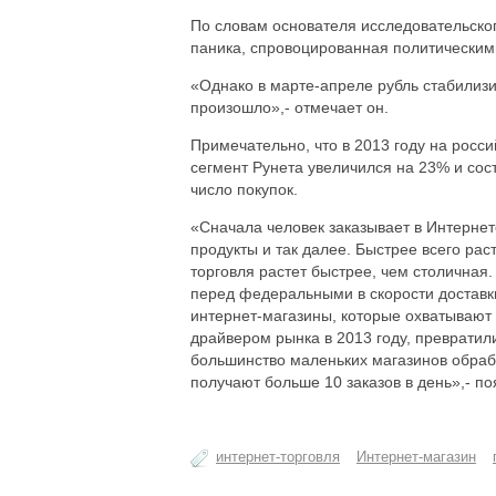
По словам основателя исследовательског
паника, спровоцированная политическим
«Однако в марте-апреле рубль стабилизи
произошло»,- отмечает он.
Примечательно, что в 2013 году на росси
сегмент Рунета увеличился на 23% и сос
число покупок.
«Сначала человек заказывает в Интернете
продукты и так далее. Быстрее всего рас
торговля растет быстрее, чем столична
перед федеральными в скорости доставк
интернет-магазины, которые охватывают 
драйвером рынка в 2013 году, превратил
большинство маленьких магазинов обраба
получают больше 10 заказов в день»,- п
интернет-торговля
Интернет-магазин