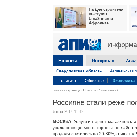
На Дне строителя
выступят
Uma2rman и
Афродита
Информац
Новости
Интервью
Анал
Свердловская область
Челябинская о
Политика
Общество
Экономика
Главная страница
/
Новости
/
Экономика
/
Россияне стали реже по
6 мая 2014 11:42
МОСКВА
. Услуги интернет-магазинов ст
упала посещаемость торговых онлайн-пло
продажи снизились на 20-30%,- пишет «Р