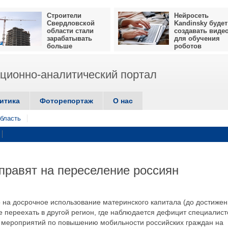
Строители
Нейросеть
Свердловской
Kandinsky будет
области стали
создавать виде
зарабатывать
для обучения
больше
роботов
ионно-аналитический портал
итика
Фоторепортаж
О нас
бласть
правят на переселение россиян
о на досрочное использование материнского капитала (до достиже
е переехать в другой регион, где наблюдается дефицит специалист
а мероприятий по повышению мобильности российских граждан на