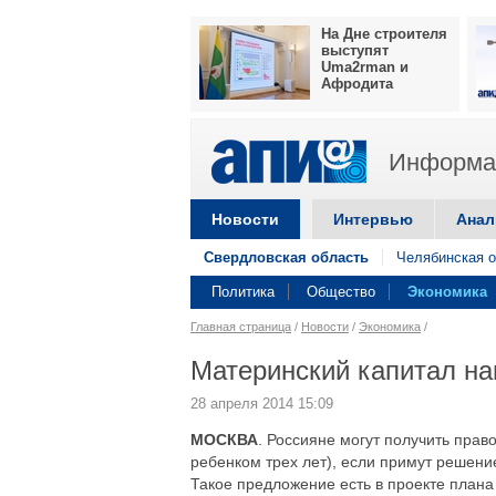
На Дне строителя
выступят
Uma2rman и
Афродита
Информац
Новости
Интервью
Анал
Свердловская область
Челябинская о
Политика
Общество
Экономика
Главная страница
/
Новости
/
Экономика
/
Материнский капитал на
28 апреля 2014 15:09
МОСКВА
. Россияне могут получить прав
ребенком трех лет), если примут решени
Такое предложение есть в проекте план