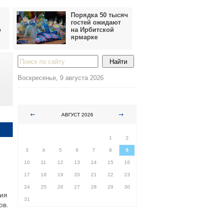
Порядка 50 тысяч
гостей ожидают
о
на Ирбитской
ярмарке
Воскресенье, 9 августа 2026
АВГУСТ 2026
ПН
ВТ
СР
ЧТ
ПТ
СБ
ВС
1
2
3
4
5
6
7
8
9
10
11
12
13
14
15
16
17
18
19
20
21
22
23
24
25
26
27
28
29
30
ния
31
ов.