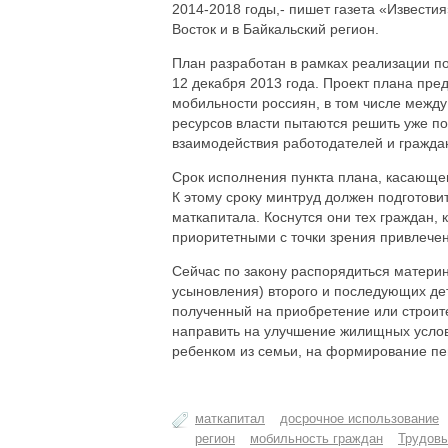
2014-2018 годы,- пишет газета «Извести
Восток и в Байкальский регион.
План разработан в рамках реализации п
12 декабря 2013 года. Проект плана пр
мобильности россиян, в том числе межд
ресурсов власти пытаются решить уже по
взаимодействия работодателей и гражда
Срок исполнения пункта плана, касающег
К этому сроку минтруд должен подготов
маткапитала. Коснутся они тех граждан,
приоритетными с точки зрения привлече
Сейчас по закону распорядиться материн
усыновления) второго и последующих дете
полученный на приобретение или строите
направить на улучшение жилищных услов
ребенком из семьи, на формирование пе
маткапитал
досрочное использование
регион
мобильность граждан
Трудовы