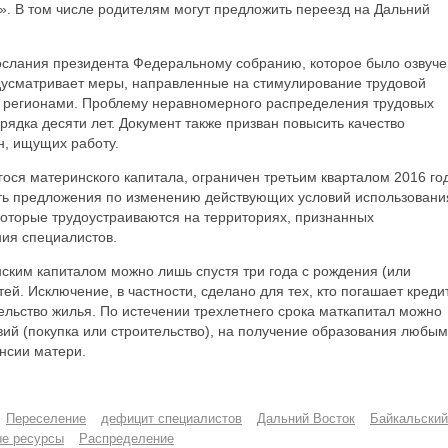
я». В том числе родителям могут предложить переезд на Дальний
ослания президента Федеральному собранию, которое было озвуч
едусматривает меры, направленные на стимулирование трудовой
у регионами. Проблему неравномерного распределения трудовых
рядка десяти лет. Документ также призван повысить качество
н, ищущих работу.
ося материнского капитала, ограничен третьим кварталом 2016 го
ить предложения по изменению действующих условий использовани
 которые трудоустраиваются на территориях, признанных
ния специалистов.
ским капиталом можно лишь спустя три года с рождения (или
й. Исключение, в частности, сделано для тех, кто погашает кредит
льство жилья. По истечении трехлетнего срока маткапитал можно
ий (покупка или строительство), на получение образования любым
нсии матери.
Переселение
дефицит специалистов
Дальний Восток
Байкальский
е ресурсы
Распределение