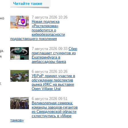
Читайте также
7 августа 2026 10:26
ено
Новая подписка
«Ростелекома»
позаботится о
кибербезопасности
подрастающего поколения
7 августа 2026 09:33
Сбер
да.
приглашает студентов из
я
Екатеринбурга в
амбассадоры банка
6 августа 2026 10:26
УБРиР принял участие в
обсуждении перспектив
,
рынка ИЖС на выставке
Open Village Ural
6 августа 2026 09:51
Великолепная семерка:
команды заводов-гигантов
из Свердловской области
схлестнулись в «Мире
танков»