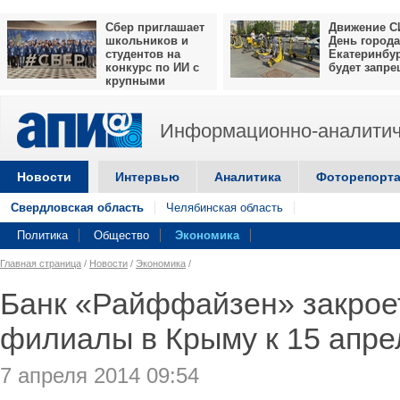
Сбер приглашает
Движение С
школьников и
День города
студентов на
Екатеринбу
конкурс по ИИ с
будет запр
крупными
призами
Информационно-аналитич
Новости
Интервью
Аналитика
Фоторепорт
Свердловская область
Челябинская область
Политика
Общество
Экономика
Главная страница
/
Новости
/
Экономика
/
Банк «Райффайзен» закрое
филиалы в Крыму к 15 апре
7 апреля 2014 09:54