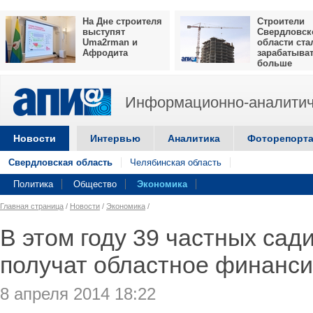
На Дне строителя
Строители
выступят
Свердловск
Uma2rman и
области ста
Афродита
зарабатыва
больше
Информационно-аналитич
Новости
Интервью
Аналитика
Фоторепорт
Свердловская область
Челябинская область
Политика
Общество
Экономика
Главная страница
/
Новости
/
Экономика
/
В этом году 39 частных сад
получат областное финанс
8 апреля 2014 18:22