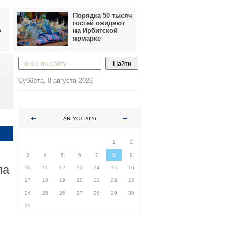
Порядка 50 тысяч
гостей ожидают
о
на Ирбитской
ярмарке
Суббота, 8 августа 2026
АВГУСТ 2026
ПН
ВТ
СР
ЧТ
ПТ
СБ
ВС
1
2
3
4
5
6
7
8
9
ла
10
11
12
13
14
15
16
17
18
19
20
21
22
23
24
25
26
27
28
29
30
31