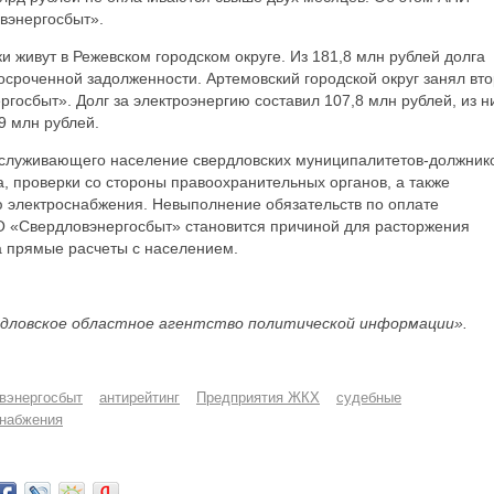
вэнергосбыт».
живут в Режевском городском округе. Из 181,8 млн рублей долга
росроченной задолженности. Артемовский городской округ занял вт
госбыт». Долг за электроэнергию составил 107,8 млн рублей, из н
9 млн рублей.
бслуживающего население свердловских муниципалитетов-должник
, проверки со стороны правоохранительных органов, а также
 электроснабжения. Невыполнение обязательств по оплате
О «Свердловэнергосбыт» становится причиной для расторжения
а прямые расчеты с населением.
дловское областное агентство политической информации».
вэнергосбыт
антирейтинг
Предприятия ЖКХ
судебные
снабжения