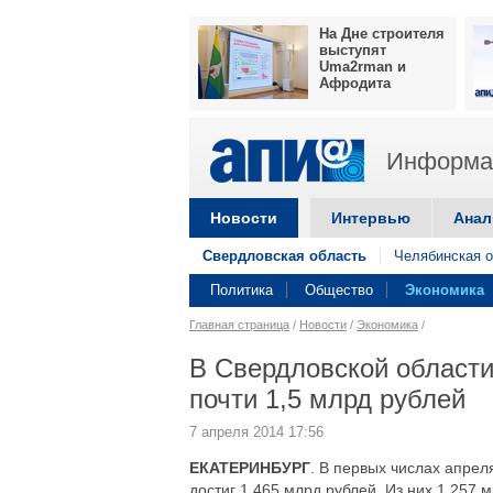
На Дне строителя
выступят
Uma2rman и
Афродита
Информац
Новости
Интервью
Анал
Свердловская область
Челябинская о
Политика
Общество
Экономика
Главная страница
/
Новости
/
Экономика
/
В Свердловской области
почти 1,5 млрд рублей
7 апреля 2014 17:56
ЕКАТЕРИНБУРГ
. В первых числах апре
достиг 1,465 млрд рублей. Из них 1,257