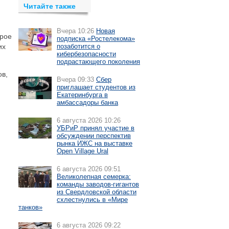
Читайте также
Вчера 10:26
Новая
орое
подписка «Ростелекома»
их
позаботится о
кибербезопасности
подрастающего поколения
ов,
Вчера 09:33
Сбер
приглашает студентов из
Екатеринбурга в
амбассадоры банка
6 августа 2026 10:26
УБРиР принял участие в
обсуждении перспектив
рынка ИЖС на выставке
Open Village Ural
6 августа 2026 09:51
Великолепная семерка:
команды заводов-гигантов
из Свердловской области
схлестнулись в «Мире
танков»
6 августа 2026 09:22