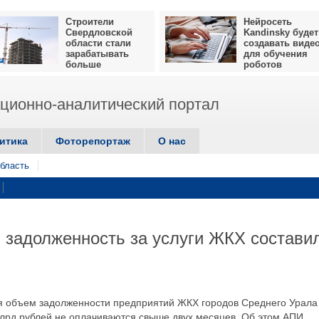
Строители
Нейросеть
Свердловской
Kandinsky будет
области стали
создавать виде
зарабатывать
для обучения
больше
роботов
ионно-аналитический портал
итика
Фоторепортаж
О нас
бласть
 задолженность за услуги ЖКХ состави
ля объем задолженности предприятий ЖКХ городов Среднего Урала
 млрд рублей не оплачиваются свыше двух месяцев. Об этом АПИ