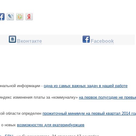
Вконтакте
Facebook
нальной информации -
одна из самых важных задач в нашей работе
ндекс изменения платы за «коммуналку»
на первое полугодие не превы
ой области определен
прожиточный минимум на первый квартал 2014 го
 о новых
возможностях для екатеринбуржцев