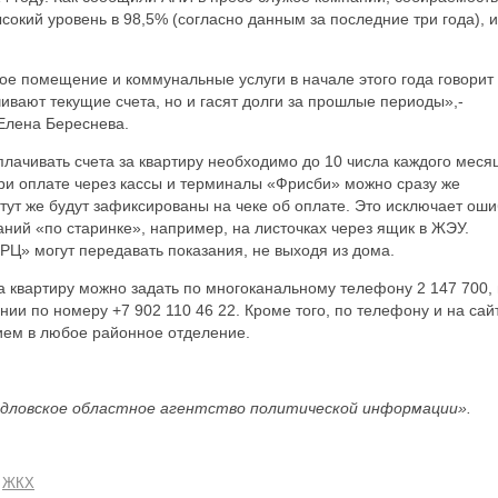
сокий уровень в 98,5% (согласно данным за последние три года), и
е помещение и коммунальные услуги в начале этого года говорит
ивают текущие счета, но и гасят долги за прошлые периоды»,-
Елена Береснева.
лачивать счета за квартиру необходимо до 10 числа каждого меся
ри оплате через кассы и терминалы «Фрисби» можно сразу же
тут же будут зафиксированы на чеке об оплате. Это исключает оши
аний «по старинке», например, на листочках через ящик в ЖЭУ.
РЦ» могут передавать показания, не выходя из дома.
а квартиру можно задать по многоканальному телефону 2 147 700,
ии по номеру +7 902 110 46 22. Кроме того, по телефону и на сай
ием в любое районное отделение.
дловское областное агентство политической информации».
ЖКХ