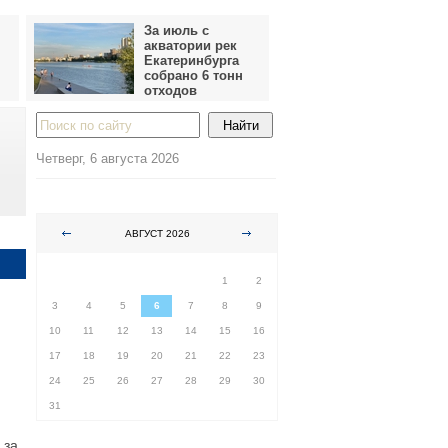
За июль с
акватории рек
Екатеринбурга
собрано 6 тонн
отходов
Четверг, 6 августа 2026
АВГУСТ 2026
ПН
ВТ
СР
ЧТ
ПТ
СБ
ВС
1
2
3
4
5
6
7
8
9
10
11
12
13
14
15
16
17
18
19
20
21
22
23
24
25
26
27
28
29
30
31
 за