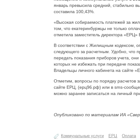
январь превысила средний, стабильно вы
составила 100,43%.
«Высокая собираемость платежей за жило
том, что екатеринбуржцы не только оплач
отметила заместитель директора «ЕРЦ» 
В соответствии с Жилищным кодексом, оп
следующего за расчетным. Удобно, что п
передать показания приборов учета, они 
которых не избежать при передаче показ
Владельцы личного кабинета на сайте «Е
Отметим, вопросы по порядку расчетов з
сайте ЕРЦ, (ерц96.рф) или в sms-сообщен
можно заранее записаться на личный пр
Опубликовано по материалам ИА «Свер
Коммунальные услуги
ЕРЦ
Оплата