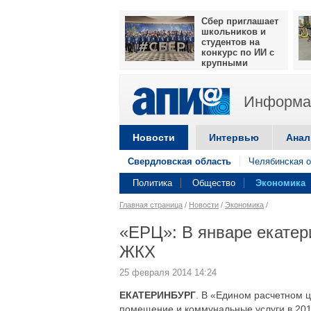
Сбер приглашает
школьников и
студентов на
конкурс по ИИ с
крупными
призами
Информац
Новости
Интервью
Анал
Свердловская область
Челябинская о
Политика
Общество
Экономика
Главная страница
/
Новости
/
Экономика
/
«ЕРЦ»: В январе екатер
ЖКХ
25 февраля 2014 14:24
ЕКАТЕРИНБУРГ
. В «Едином расчетном 
помещение и коммунальные услуги в 201