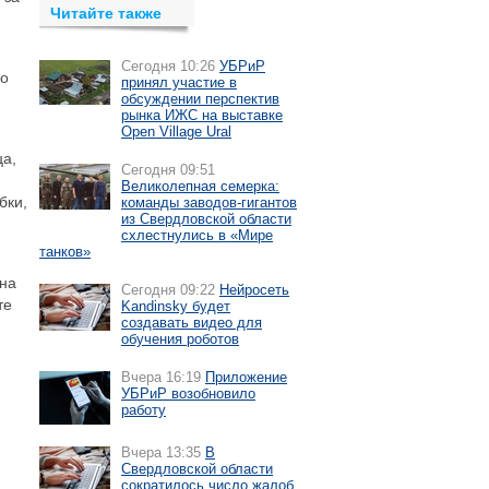
Читайте также
Сегодня 10:26
УБРиР
 о
принял участие в
обсуждении перспектив
рынка ИЖС на выставке
Open Village Ural
ца,
Сегодня 09:51
Великолепная семерка:
бки,
команды заводов-гигантов
из Свердловской области
схлестнулись в «Мире
танков»
 на
Сегодня 09:22
Нейросеть
те
Kandinsky будет
создавать видео для
обучения роботов
Вчера 16:19
Приложение
УБРиР возобновило
работу
Вчера 13:35
В
Свердловской области
сократилось число жалоб