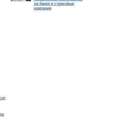
на банки и страховые
компании
сит
да