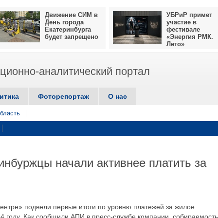
Движение СИМ в
УБРиР примет
День города
участие в
Екатеринбурга
фестивале
будет запрещено
«Энергия РМК.
Лето»
ионно-аналитический портал
итика
Фоторепортаж
О нас
бласть
инбуржцы начали активнее платить за
центре» подвели первые итоги по уровню платежей за жилое
4 году. Как сообщили АПИ в пресс-службе компании, собираемость