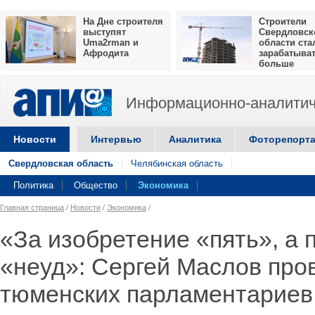
На Дне строителя
Строители
выступят
Свердловск
Uma2rman и
области ста
Афродита
зарабатыва
больше
Информационно-аналитич
Новости
Интервью
Аналитика
Фоторепорт
Свердловская область
Челябинская область
Политика
Общество
Экономика
Главная страница
/
Новости
/
Экономика
/
«За изобретение «пять», а 
«неуд»: Сергей Маслов про
тюменских парламентариев