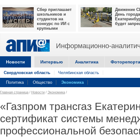
Сбер приглашает
Движение С
школьников и
День города
студентов на
Екатеринбу
конкурс по ИИ с
будет запр
крупными
призами
Информационно-аналитич
Новости
Интервью
Аналитика
Фоторепорт
Свердловская область
Челябинская область
Политика
Общество
Экономика
Главная страница
/
Новости
/
Экономика
/
«Газпром трансгаз Екатери
сертификат системы менед
профессиональной безопас