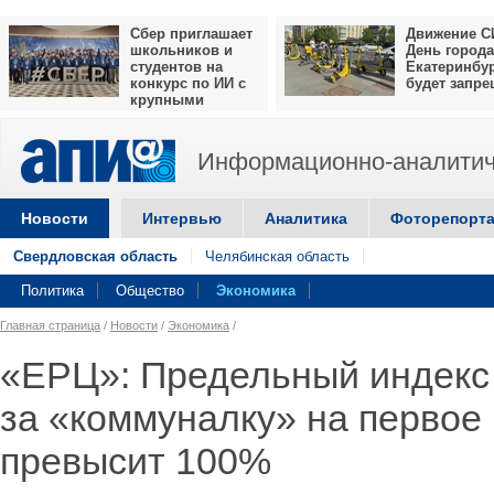
Сбер приглашает
Движение С
школьников и
День города
студентов на
Екатеринбу
конкурс по ИИ с
будет запр
крупными
призами
Информационно-аналитич
Новости
Интервью
Аналитика
Фоторепорт
Свердловская область
Челябинская область
Политика
Общество
Экономика
Главная страница
/
Новости
/
Экономика
/
«ЕРЦ»: Предельный индекс
за «коммуналку» на первое 
превысит 100%