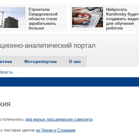
Строители
Нейросеть
Свердловской
Kandinsky будет
области стали
создавать виде
зарабатывать
для обучения
больше
роботов
ионно-аналитический портал
итика
Фоторепортаж
О нас
бласть
кия
 столкнулись
два малых пассажирских самолета
ь поставки цветов
из Чехии и Словакии