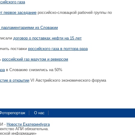
ссийского газа
 первое заседание
российско-словацкой рабочей группы по
 парламентариями из Словакии
дписали
договор о поставках нефти на 15 лет
ичить поставки
российского газа в полтора раза
ь
российский газ мазутом и реверсом
аза
в Словакию снизились на 50%
стие в открытии
VI Австрийского экономического форума
Фоторепортаж
О нас
ПИ -
Новости Екатеринбурга
гентство АПИ обязательна.
ческой информации»