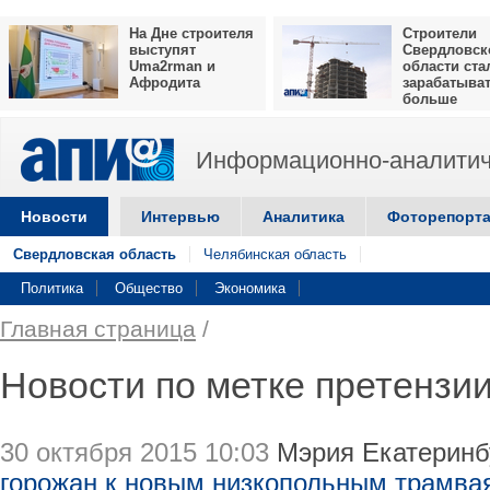
На Дне строителя
Строители
выступят
Свердловск
Uma2rman и
области ста
Афродита
зарабатыва
больше
Информационно-аналитич
Новости
Интервью
Аналитика
Фоторепорт
Свердловская область
Челябинская область
Политика
Общество
Экономика
Главная страница
/
Новости по метке претензи
30 октября 2015 10:03
Мэрия Екатеринб
горожан к новым низкопольным трамва