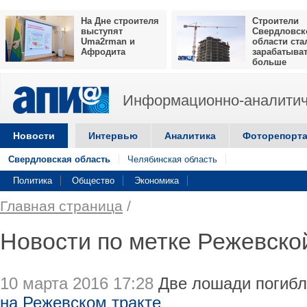
На Дне строителя
Строители
выступят
Свердловск
Uma2rman и
области ста
Афродита
зарабатыва
больше
Информационно-аналитич
Новости
Интервью
Аналитика
Фоторепорт
Свердловская область
Челябинская область
Политика
Общество
Экономика
Главная страница
/
Новости по метке Режевско
10 марта 2016 17:28
Две лошади погиб
на Режевском тракте