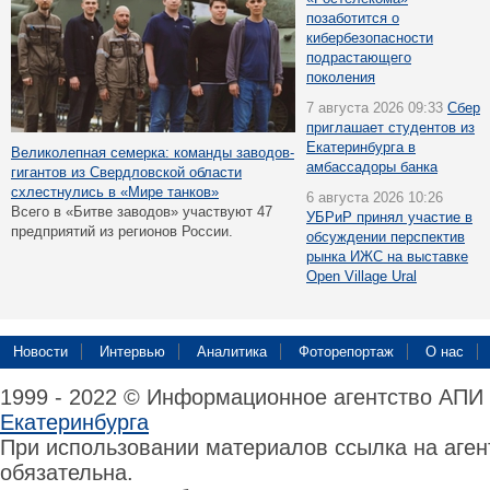
позаботится о
кибербезопасности
подрастающего
поколения
7 августа 2026 09:33
Сбер
приглашает студентов из
Екатеринбурга в
Великолепная семерка: команды заводов-
амбассадоры банка
гигантов из Свердловской области
схлестнулись в «Мире танков»
6 августа 2026 10:26
Всего в «Битве заводов» участвуют 47
УБРиР принял участие в
предприятий из регионов России.
обсуждении перспектив
рынка ИЖС на выставке
Open Village Ural
Новости
Интервью
Аналитика
Фоторепортаж
О нас
1999 - 2022 © Информационное агентство АПИ
Екатеринбурга
При использовании материалов ссылка на аге
обязательна.