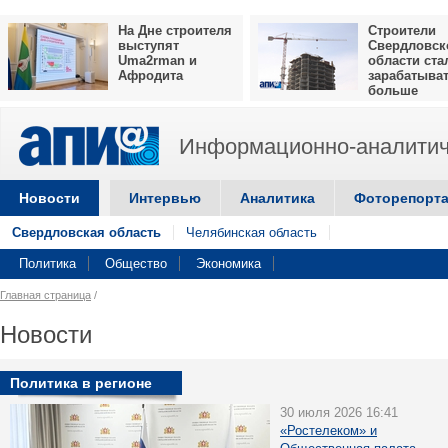
На Дне строителя
Строители
выступят
Свердловск
Uma2rman и
области ста
Афродита
зарабатыва
больше
Информационно-аналитич
Новости
Интервью
Аналитика
Фоторепорт
Свердловская область
Челябинская область
Политика
Общество
Экономика
Главная страница
/
Новости
Политика в регионе
30 июля 2026 16:41
«Ростелеком» и