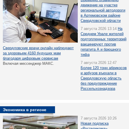
движение на участке
региональной автодороги
в Артемовском районе
Свердловской области
7 августа 2026 13:14
На
Среднем Урале жителей
подтопленных территорий
вакцинируют против
Свердловские врачи онлайн наблюдают
гепатита А и брюшного
за здоровьем 4160 будущих мам
тифа
благодаря цифровым сервисам
7 августа 2026 12:47
Включая мессенджер МАКС.
Более 120 тонн абрикосов
и арбузов въехали в
Свердловскую область
без предупреждение
Россельхознадзора
Экономика в регионе
7 августа 2026 10:26
Новая подписка
«Ростелекома»