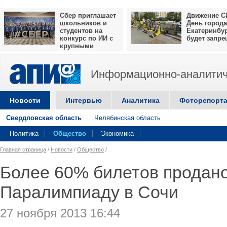
Сбер приглашает
Движение С
школьников и
День города
студентов на
Екатеринбу
конкурс по ИИ с
будет запр
крупными
призами
Информационно-аналитич
Новости
Интервью
Аналитика
Фоторепорт
Свердловская область
Челябинская область
Политика
Общество
Экономика
Главная страница
/
Новости
/
Общество
/
Более 60% билетов продан
Паралимпиаду в Сочи
27 ноября 2013 16:44